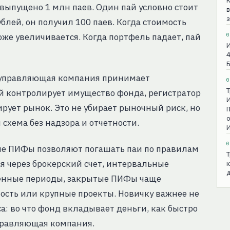
 выпущено 1 млн паев. Один пай условно стоит
в
з
блей, он получил 100 паев. Когда стоимость
оже увеличивается. Когда портфель падает, пай
0
И
4
: управляющая компания принимает
0
Т
 контролирует имущество фонда, регистратор
И
лирует рынок. Это не убирает рыночный риск, но
П
о
схема без надзора и отчетности.
И
0
е ПИФы позволяют погашать паи по правилам
Т
 через брокерский счет, интервальные
к
д
ленные периоды, закрытые ПИФы чаще
ость или крупные проекты. Новичку важнее не
а: во что фонд вкладывает деньги, как быстро
правляющая компания.