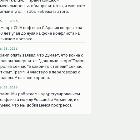
КАПИТУЛЯЦИЯ!!! Трамп слишком
ысокомерен, чтобы принять это, и слишком
агнан в угол, чтобы избежать этого.
6.08.2026
мпорт США нефти из С.Аравии впервые за
0 лет упал до нуля на фоне конфликта на
Ближнем востоке
6.08.2026
рамп опять заявил, что думает, что война с
раном завершится "довольно скоро"Трамп:
ролив сейчас "в какой-то степени" сейчас
ткрыт.Трамп: Я участвую в переговорах с
раном. У нас все хорошо.
6.08.2026
рамп: Мы работаем над урегулированием
онфликта между Россией и Украиной, и я
умаю, что мы добиваемся прогресса.