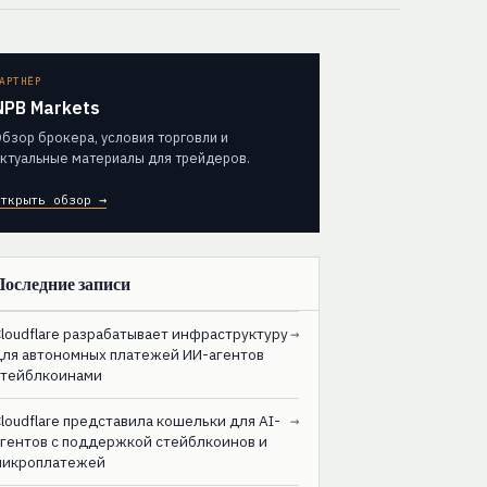
АРТНЁР
NPB Markets
бзор брокера, условия торговли и
ктуальные материалы для трейдеров.
ткрыть обзор →
Последние записи
loudflare разрабатывает инфраструктуру
→
для автономных платежей ИИ-агентов
стейблкоинами
loudflare представила кошельки для AI-
→
агентов с поддержкой стейблкоинов и
микроплатежей