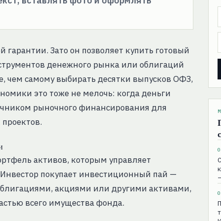
текст, вставлять фото и оформлять
й гарантии. Зато он позволяет купить готовый
струментов денежного рынка или облигаций
ще, чем самому выбирать десятки выпусков ОФЗ,
номики это тоже не мелочь: когда деньги
точником рыночного финансирования для
М
 проектов.
и
0
ртфель активов, которым управляет
С
к
Инвестор покупает инвестиционный пай —
 облигациями, акциями или другими активами,
0
частью всего имущества фонда.
П