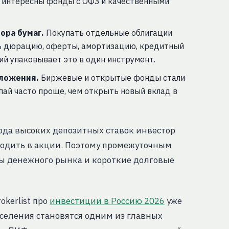
у интересны фонды с ОФЗ и качественными
ора бумаг.
Покупать отдельные облигации
ть дюрацию, оферты, амортизацию, кредитный
ий упаковывает это в один инструмент.
иложения.
Биржевые и открытые фонды стали
пай часто проще, чем открыть новый вклад в
иода высоких депозитных ставок инвестор
еходить в акции. Поэтому промежуточным
ы денежного рынка и короткие долговые
okerlist про
инвестиции в Россию 2026
уже
аселения становятся одним из главных