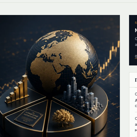
П
О
а
О
C
C