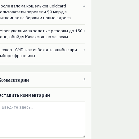
После взлома кошельков Coldcard
→
пользователи перевели $9 млрд в
биткоинах на биржи и новые адреса
ether увеличила золотые резервы до 150
→
онн, обойдя Казахстан по запасам
Эксперт CMD: как избежать ошибок при
→
выборе франшизы
Комментарии
0
Оставить комментарий