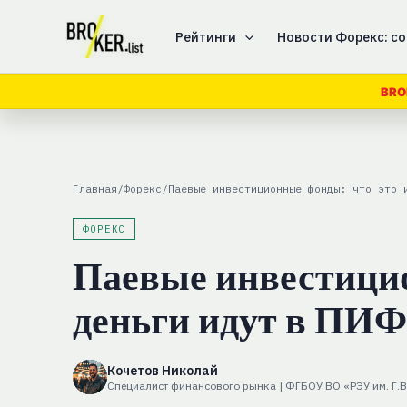
Перейти
к
Рейтинги
Новости Форекс: со
содержимому
BRO
Главная
/
Форекс
/
Паевые инвестиционные фонды: что это 
ФОРЕКС
Паевые инвестицио
деньги идут в ПИ
Кочетов Николай
Специалист финансового рынка | ФГБОУ ВО «РЭУ им. Г.В