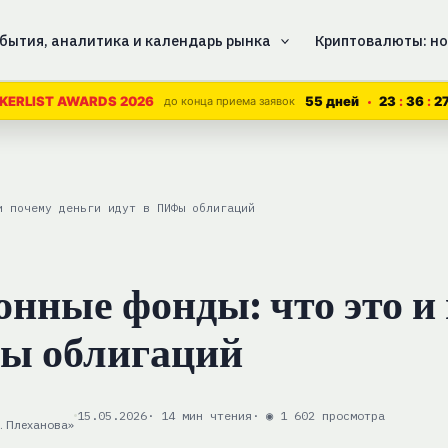
бытия, аналитика и календарь рынка
Криптовалюты: но
55 дней
23
36
2
KERLIST AWARDS 2026
до конца приема заявок
и почему деньги идут в ПИФы облигаций
нные фонды: что это и
Фы облигаций
15.05.2026
· 14 мин чтения
· ◉ 1 602 просмотра
. Плеханова»