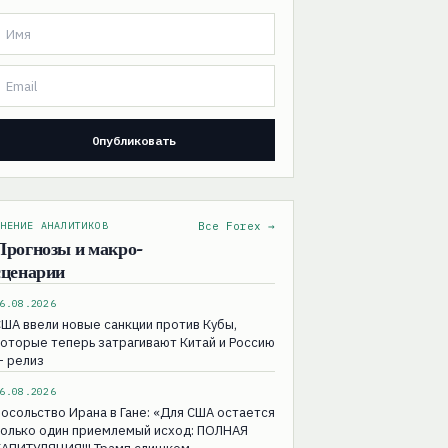
НЕНИЕ АНАЛИТИКОВ
Все Forex →
Прогнозы и макро-
сценарии
6.08.2026
ША ввели новые санкции против Кубы,
оторые теперь затрагивают Китай и Россию
— релиз
6.08.2026
осольство Ирана в Гане: «Для США остаeтся
только один приемлемый исход: ПОЛНАЯ