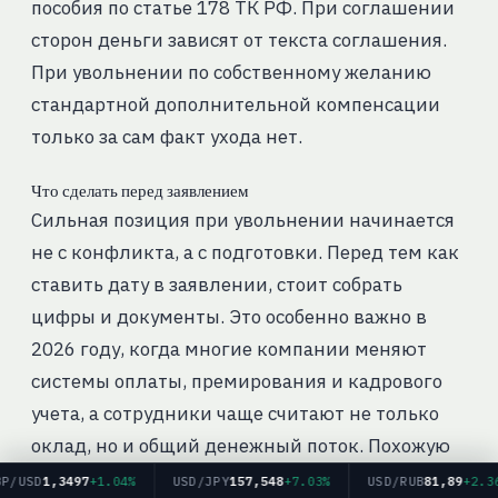
пособия по статье 178 ТК РФ. При соглашении
сторон деньги зависят от текста соглашения.
При увольнении по собственному желанию
стандартной дополнительной компенсации
только за сам факт ухода нет.
Что сделать перед заявлением
Сильная позиция при увольнении начинается
не с конфликта, а с подготовки. Перед тем как
ставить дату в заявлении, стоит собрать
цифры и документы. Это особенно важно в
2026 году, когда многие компании меняют
системы оплаты, премирования и кадрового
учета, а сотрудники чаще считают не только
оклад, но и общий денежный поток. Похожую
логику мы разбирали в материале про
SD
1,3497
+1.04%
USD/JPY
157,548
+7.03%
USD/RUB
81,89
+2.36%