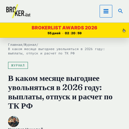
Перейти
Пои
к
содержимому
BROKERLIST AWARDS 2026
55 дней
02
20
57
Главная
/
Журнал
/
В каком месяце выгоднее увольняться в 2026 году:
выплаты, отпуск и расчет по ТК РФ
ЖУРНАЛ
В каком месяце выгоднее
увольняться в 2026 году:
выплаты, отпуск и расчет по
ТК РФ