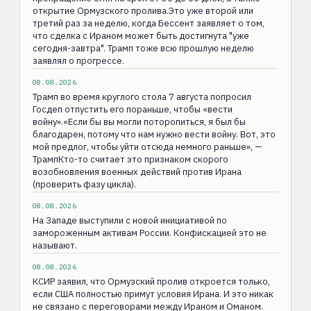
открытие Ормузского пролива.Это уже второй или
третий раз за неделю, когда Бессент заявляет о том,
что сделка с Ираном может быть достигнута "уже
сегодня-завтра". Трамп тоже всю прошлую неделю
заявлял о прогрессе.
08.08.2026
Трамп во время круглого стола 7 августа попросил
Госдеп отпустить его пораньше, чтобы «вести
войну».«Если бы вы могли поторопиться, я был бы
благодарен, потому что нам нужно вести войну. Вот, это
мой предлог, чтобы уйти отсюда немного раньше», —
ТрампКто-то считает это признаком скорого
возобновления военных действий против Ирана
(проверить фазу цикла).
08.08.2026
На Западе выступили с новой инициативой по
замороженным активам России. Конфискацией это не
называют.
08.08.2026
КСИР заявил, что Ормузский пролив откроется только,
если США полностью примут условия Ирана. И это никак
не связано с переговорами между Ираном и Оманом.