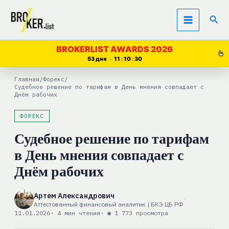
Перейти
Пои
к
содержимому
BROKERLIST AWARDS 2026
53 дня
11
10
30
Главная
/
Форекс
/
Судебное решение по тарифам в День мнения совпадает с
Днём рабочих
ФОРЕКС
Судебное решение по тарифам
в День мнения совпадает с
Днём рабочих
Артем Александрович
Аттестованный финансовый аналитик | БКЭ ЦБ РФ
11.01.2026
· 4 мин чтения
· ◉ 1 773 просмотра