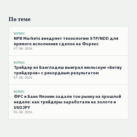
По теме
ФОРЕКС
NPB Markets внедряет технологию STP/NDD для
прямого исполнения сделок на Форекс
07.08.2026
ФОРЕКС
Трейдер из Бангладеш выиграл июльскую «Битву
трейдеров» с рекордным результатом
07.08.2026
ФОРЕКС
ФРС и Банк Японии задали тон рынку на прошлой
неделе: как трейдеры заработали на золоте и
USDJPY
05.08.2026