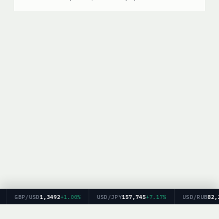
GBP/USD
1,3492
+1.00%
USD/JPY
157,745
+7.17%
USD/RUB
82,20