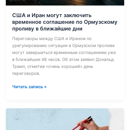
ближайшие
дни
США и Иран могут заключить
временное соглашение по Ормузскому
проливу в ближайшие дни
Переговоры между США и Ираном по
урегулированию ситуации в Ормузском проливе
могут завершиться временным соглашением уже
в ближайшие 48 часов. Об этом заявил Дональд
Трамп, отметив «очень хороший» день
переговоров.
Читать запись »
На
форекс-
рынке