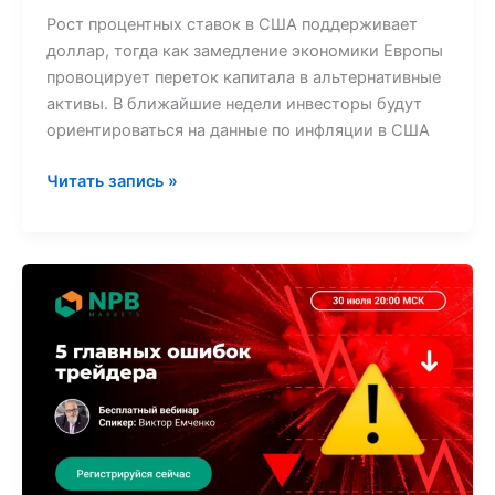
Рост процентных ставок в США поддерживает
доллар, тогда как замедление экономики Европы
провоцирует переток капитала в альтернативные
активы. В ближайшие недели инвесторы будут
ориентироваться на данные по инфляции в США
Читать запись »
Вебинар
для
трейдеров:
как
избежать
типичных
ошибок
на
финансовых