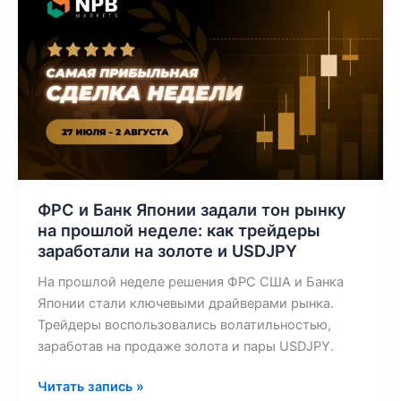
и
Банк
Японии
задали
тон
рынку
на
прошлой
неделе:
как
ФРС и Банк Японии задали тон рынку
трейдеры
на прошлой неделе: как трейдеры
заработали
заработали на золоте и USDJPY
на
На прошлой неделе решения ФРС США и Банка
золоте
Японии стали ключевыми драйверами рынка.
и
Трейдеры воспользовались волатильностью,
USDJPY
заработав на продаже золота и пары USDJPY.
Читать запись »