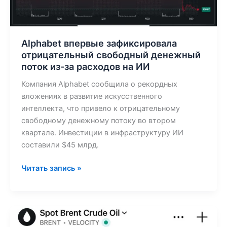
из-
за
расходов
на
Alphabet впервые зафиксировала
ИИ
отрицательный свободный денежный
поток из-за расходов на ИИ
Компания Alphabet сообщила о рекордных
вложениях в развитие искусственного
интеллекта, что привело к отрицательному
свободному денежному потоку во втором
квартале. Инвестиции в инфраструктуру ИИ
составили $45 млрд.
Читать запись »
Цены
на