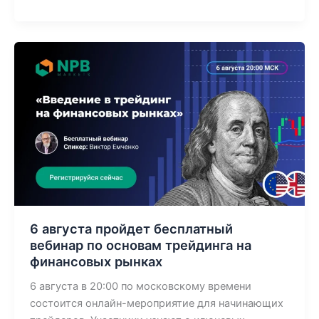
6
августа
пройдет
бесплатный
вебинар
по
основам
трейдинга
на
финансовых
рынках
6 августа пройдет бесплатный
вебинар по основам трейдинга на
финансовых рынках
6 августа в 20:00 по московскому времени
состоится онлайн-мероприятие для начинающих