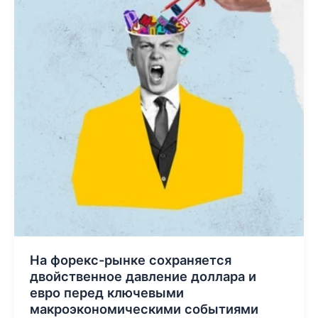
сохраняется
двойственное
давление
доллара
и
евро
перед
ключевыми
макроэкономическими
событиями
На форекс-рынке сохраняется
двойственное давление доллара и
евро перед ключевыми
макроэкономическими событиями