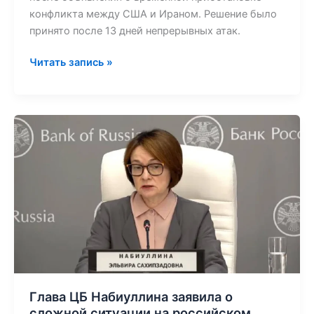
конфликта между США и Ираном. Решение было
принято после 13 дней непрерывных атак.
Читать запись »
Глава
ЦБ
Набиуллина
заявила
о
сложной
ситуации
на
российском
фондовом
рынке
Глава ЦБ Набиуллина заявила о
сложной ситуации на российском