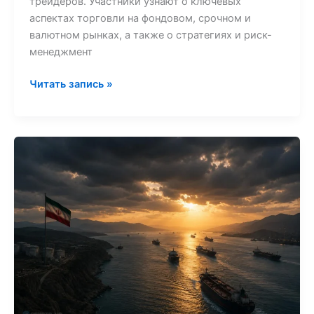
трейдеров. Участники узнают о ключевых
аспектах торговли на фондовом, срочном и
валютном рынках, а также о стратегиях и риск-
менеджмент
Читать запись »
США
и
Иран
могут
заключить
временное
соглашение
по
Ормузскому
проливу
в