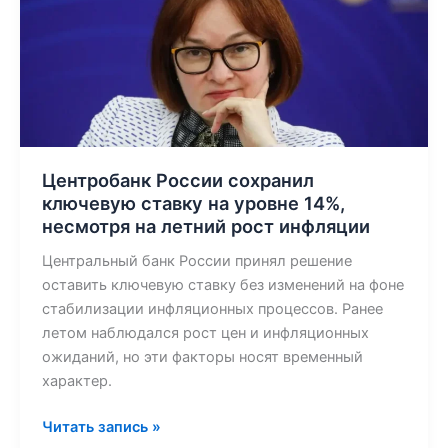
России
сохранил
ключевую
ставку
на
уровне
14%,
несмотря
Центробанк России сохранил
на
ключевую ставку на уровне 14%,
летний
несмотря на летний рост инфляции
рост
Центральный банк России принял решение
инфляции
оставить ключевую ставку без изменений на фоне
стабилизации инфляционных процессов. Ранее
летом наблюдался рост цен и инфляционных
ожиданий, но эти факторы носят временный
характер.
Читать запись »