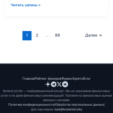
Читать запись »
1
2
…
88
Далее
→
Главная
Рейтинг брокеров
Форекс
Крипто
Блог
BrokerList.info — информационный ресурс. Мы не оказываем финансовых
услуг и не даем финансовых рекомендаций. Торговля на финансовых рынках
связана с рисками.
Политика конфиденциальности
|
Обработка персональных данных
|
Для партнёров:
mail@brokerlist.info
|