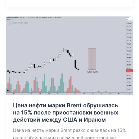
Цена
нефти
марки
Brent
обрушилась
на
15%
после
приостановки
военных
действий
между
Цена нефти марки Brent обрушилась
США
на 15% после приостановки военных
и
действий между США и Ираном
Ираном
Цена на нефть марки Brent резко снизилась на 15%
после объявления о временной приостановке