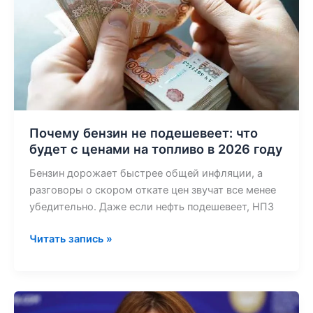
что
будет
с
ценами
на
топливо
в
2026
Почему бензин не подешевеет: что
году
будет с ценами на топливо в 2026 году
Бензин дорожает быстрее общей инфляции, а
разговоры о скором откате цен звучат все менее
убедительно. Даже если нефть подешевеет, НПЗ
Читать запись »
Центробанк