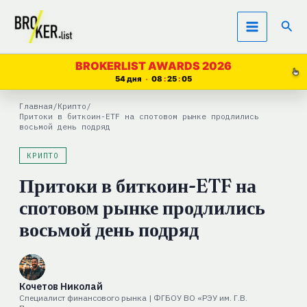
Перейти
Пои
к
содержимому
BROKERLIST AWARDS 2026
54 дня
08
25
05
Главная
/
Крипто
/
Притоки в биткоин-ETF на спотовом рынке продлились
восьмой день подряд
КРИПТО
Притоки в биткоин-ETF на
спотовом рынке продлились
восьмой день подряд
Кочетов Николай
Специалист финансового рынка | ФГБОУ ВО «РЭУ им. Г.В.