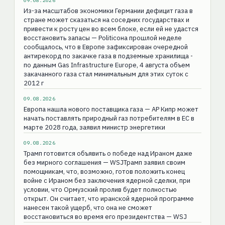
09.08.2026
Из-за масштабов экономики Германии дефицит газа в
стране может сказаться на соседних государствах и
привести к росту цен во всем блоке, если ей не удастся
восстановить запасы — Politicoна прошлой неделе
сообщалось, что в Европе зафиксирован очередной
антирекорд по закачке газа в подземные хранилища -
по данным Gas Infrastructure Europe, 4 августа объем
закачанного газа стал минимальным для этих суток с
2012 г
09.08.2026
Европа нашла нового поставщика газа — AP Кипр может
начать поставлять природный газ потребителям в ЕС в
марте 2028 года, заявил министр энергетики
09.08.2026
Трамп готовится объявить о победе над Ираном даже
без мирного соглашения — WSJТрамп заявил своим
помощникам, что, возможно, готов положить конец
войне с Ираном без заключения ядерной сделки, при
условии, что Ормузский пролив будет полностью
открыт. Он считает, что иранской ядерной программе
нанесен такой ущерб, что она не сможет
восстановиться во время его президентства — WSJ