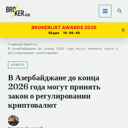
Перейти
Пои
к
содержимому
BROKERLIST AWARDS 2026
52 дня
18
05
44
Главная
/
Крипто
/
В Азербайджане до конца 2026 года могут принять закон о
регулировании криптовалют
КРИПТО
В Азербайджане до конца
2026 года могут принять
закон о регулировании
криптовалют