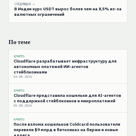
СЛЕДУЮЩАЯ →
В Индии курс USDT вырос более чем на 8,5% из-за
валютных ограничений
По теме
КРИПТО
Cloudflare разрабатывает инфраструктуру для
автономных платежей ИИ-агентов
стейблкоинами
06.08.2026
КРИПТО
Cloudflare представила кошельки для AI-агентов
с поддержкой стейблкоинов и микроплатежей
05.08.2026
КРИПТО
После взлома кошельков Coldcard пользователи
перевели $9 млрд в биткоинах на биржи и новые
адреса