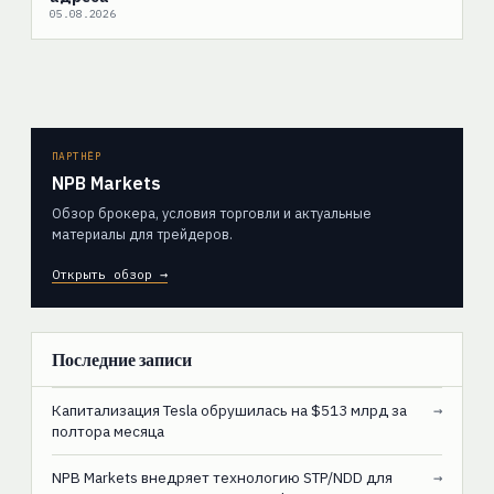
05.08.2026
ПАРТНЁР
NPB Markets
Обзор брокера, условия торговли и актуальные
материалы для трейдеров.
Открыть обзор →
Последние записи
Капитализация Tesla обрушилась на $513 млрд за
→
полтора месяца
NPB Markets внедряет технологию STP/NDD для
→