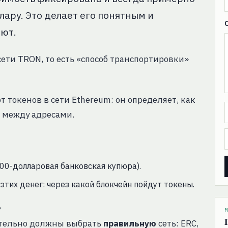
ару. Это делает его понятным и
лют.
сети TRON, то есть «способ транспортировки»
т токенов в сети Ethereum: он определяет, как
я между адресами.
 100-долларовая банковская купюра).
этих денег: через какой блокчейн пойдут токены.
?
М
зательно должны выбрать
правильную
сеть: ERC,