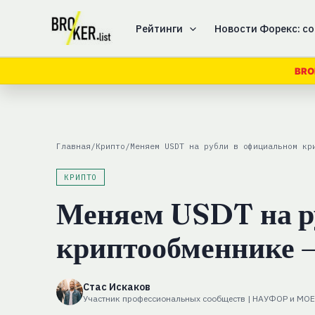
Перейти
к
Рейтинги
Новости Форекс: со
содержимому
BRO
Главная
/
Крипто
/
Меняем USDT на рубли в официальном кр
КРИПТО
Меняем USDT на р
криптообменнике 
Стас Искаков
Участник профессиональных сообществ | НАУФОР и MO