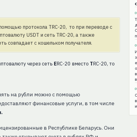
0
Т
д
 помощью протокола TRC-20, то при переводе с
С
птовалюту USDT и сеть TRC-20, а также
еть совпадает с кошельком получателя.
0
з
е
риптовалюту через сеть
E
RC-20 вместо
T
RC-20, то
о
в
0
нять на рубли можно с помощью
C
в
редоставляют финансовые услуги, в том числе
.
ицензированные в Республике Беларусь. Они
а также открывают счета в рублях РФ и