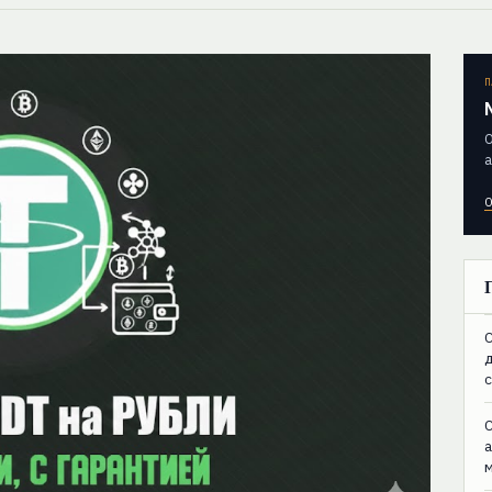
П
О
а
О
C
C