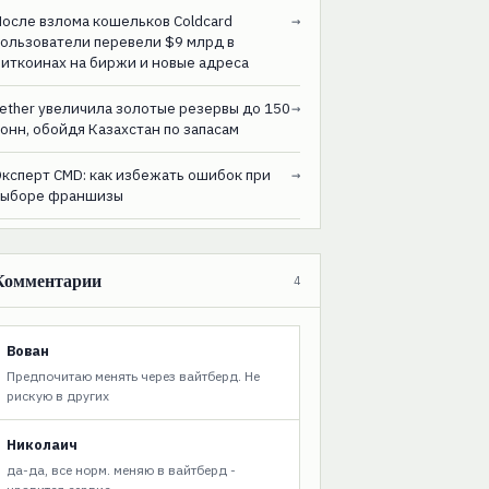
После взлома кошельков Coldcard
→
пользователи перевели $9 млрд в
биткоинах на биржи и новые адреса
ether увеличила золотые резервы до 150
→
онн, обойдя Казахстан по запасам
Эксперт CMD: как избежать ошибок при
→
выборе франшизы
Комментарии
4
Вован
Предпочитаю менять через вайтберд. Не
рискую в других
Николаич
да-да, все норм. меняю в вайтберд -