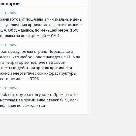
сценарии
5.08.2026
рамп готовит пошлины и минимальные цены
ля увеличения производства поликремния в
ША. Обсуждались, по меньшей мере, 15%
пошлины на поликремний — СМИ
5.08.2026
Иран предупредил страны Персидского
алива, что любое новое нападение США на
го территорию повлечет за собой
тветные действия против критически
важной энергетической инфраструктуры
сего региона — RTRS
5.08.2026
ook (которую хотел уволить Трамп) тоже
ыступает за повышение ставки ФРС, если
инфляция не замедлится