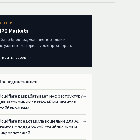
АРТНЁР
NPB Markets
бзор брокера, условия торговли и
ктуальные материалы для трейдеров.
ткрыть обзор →
Последние записи
loudflare разрабатывает инфраструктуру
→
для автономных платежей ИИ-агентов
стейблкоинами
loudflare представила кошельки для AI-
→
агентов с поддержкой стейблкоинов и
микроплатежей