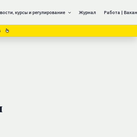
вости, курсы и регулирование
Журнал
Работа | Вака
5
я