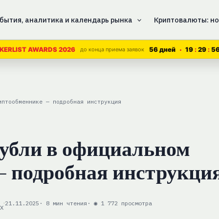
бытия, аналитика и календарь рынка
Криптовалюты: но
56 дней
19
29
5
KERLIST AWARDS 2026
до конца приема заявок
иптообменнике — подробная инструкция
убли в официальном
— подробная инструкци
21.11.2025
· 8 мин чтения
· ◉ 1 772 просмотра
EX