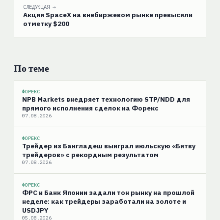
СЛЕДУЮЩАЯ →
Акции SpaceX на внебиржевом рынке превысили
отметку $200
По теме
ФОРЕКС
NPB Markets внедряет технологию STP/NDD для
прямого исполнения сделок на Форекс
07.08.2026
ФОРЕКС
Трейдер из Бангладеш выиграл июльскую «Битву
трейдеров» с рекордным результатом
07.08.2026
ФОРЕКС
ФРС и Банк Японии задали тон рынку на прошлой
неделе: как трейдеры заработали на золоте и
USDJPY
05.08.2026