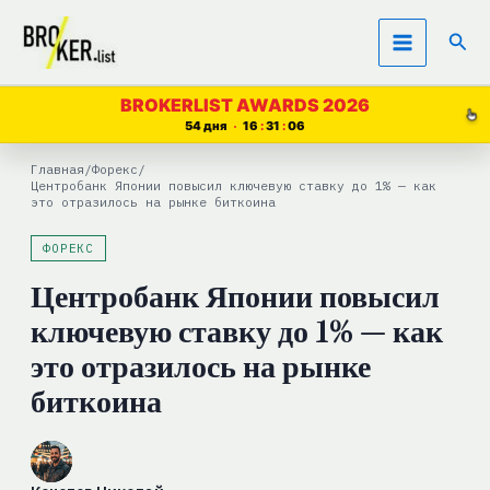
Перейти
Пои
к
содержимому
BROKERLIST AWARDS 2026
54 дня
16
31
05
Главная
/
Форекс
/
Центробанк Японии повысил ключевую ставку до 1% — как
это отразилось на рынке биткоина
ФОРЕКС
Центробанк Японии повысил
ключевую ставку до 1% — как
это отразилось на рынке
биткоина