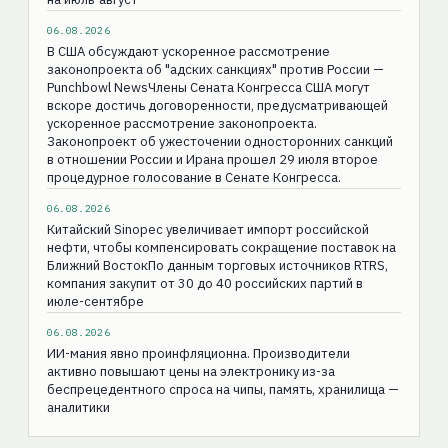
06.08.2026
В США обсуждают ускоренное рассмотрение
законопроекта об "адских санкциях" против России —
Punchbowl NewsЧлены Сената Конгресса США могут
вскоре достичь договоренности, предусматривающей
ускоренное рассмотрение законопроекта.
Законопроект об ужесточении односторонних санкций
в отношении России и Ирана прошел 29 июля второе
процедурное голосование в Сенате Конгресса.
06.08.2026
Китайский Sinopec увеличивает импорт российской
нефти, чтобы компенсировать сокращение поставок на
Ближний ВостокПо данным торговых источников RTRS,
компания закупит от 30 до 40 российских партий в
июле-сентябре
06.08.2026
ИИ-мания явно проинфляционна. Производители
активно повышают цены на электронику из-за
беспрецедентного спроса на чипы, память, хранилища —
аналитики