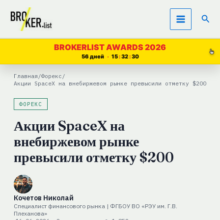
Перейти
Пои
к
содержимому
BROKERLIST AWARDS 2026
56 дней
15
32
29
Главная
/
Форекс
/
Акции SpaceX на внебиржевом рынке превысили отметку $200
ФОРЕКС
Акции SpaceX на
внебиржевом рынке
превысили отметку $200
Кочетов Николай
Специалист финансового рынка | ФГБОУ ВО «РЭУ им. Г.В.
Плеханова»