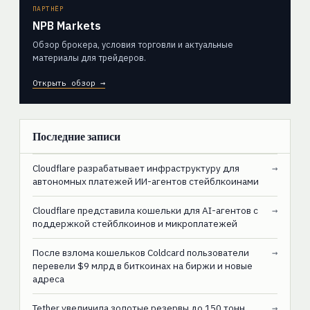
ПАРТНЁР
NPB Markets
Обзор брокера, условия торговли и актуальные
материалы для трейдеров.
Открыть обзор →
Последние записи
Cloudflare разрабатывает инфраструктуру для
→
автономных платежей ИИ-агентов стейблкоинами
Cloudflare представила кошельки для AI-агентов с
→
поддержкой стейблкоинов и микроплатежей
После взлома кошельков Coldcard пользователи
→
перевели $9 млрд в биткоинах на биржи и новые
адреса
Tether увеличила золотые резервы до 150 тонн,
→