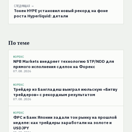
СЛЕДУЮЩАЯ →
Токен HYPE установил новый рекорд на фоне
роста Hyperliquid: детали
По теме
ФОРЕКС
NPB Markets внедряет технологию STP/NDD для
прямого исполнения сделок на Форекс
07.08.2026
ФОРЕКС
Трейдер из Бангладеш выиграл июльскую «Битву
трейдеров» с рекордным результатом
07.08.2026
ФОРЕКС
ФРС и Банк Японии задали тон рынку на прошлой
неделе: как трейдеры заработали на золоте и
USDJPY