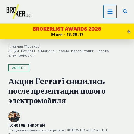
Перейти
Пои
к
содержимому
BROKERLIST AWARDS 2026
54 дня
13
36
36
Главная
/
Форекс
/
Акции Ferrari снизились после презентации нового
электромобиля
ФОРЕКС
Акции Ferrari снизились
после презентации нового
электромобиля
Кочетов Николай
Специалист финансового рынка | ФГБОУ ВО «РЭУ им. Г.В.