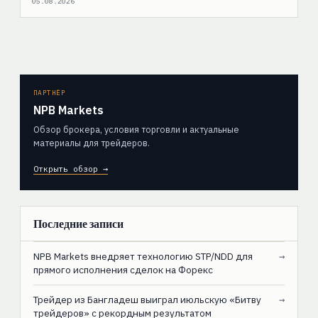
05.08.2026
ПАРТНЁР
NPB Markets
Обзор брокера, условия торговли и актуальные
материалы для трейдеров.
Открыть обзор →
Последние записи
NPB Markets внедряет технологию STP/NDD для
→
прямого исполнения сделок на Форекс
Трейдер из Бангладеш выиграл июльскую «Битву
→
трейдеров» с рекордным результатом