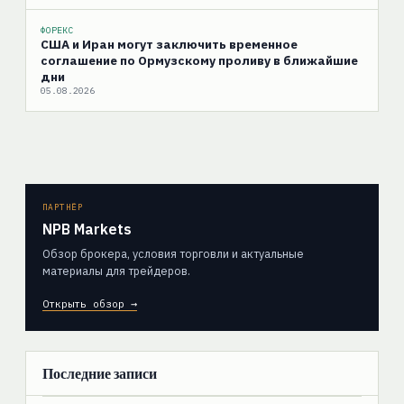
ФОРЕКС
США и Иран могут заключить временное
соглашение по Ормузскому проливу в ближайшие
дни
05.08.2026
ПАРТНЁР
NPB Markets
Обзор брокера, условия торговли и актуальные
материалы для трейдеров.
Открыть обзор →
Последние записи