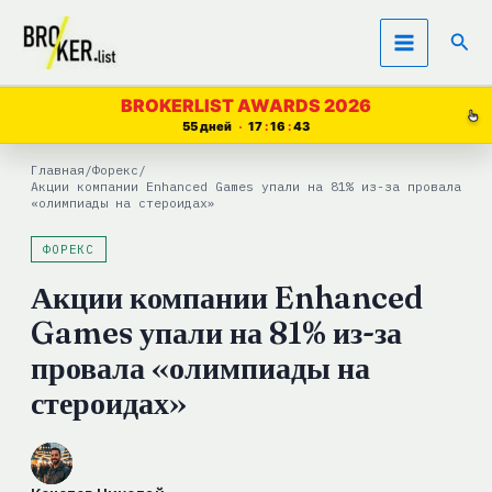
Перейти
Пои
к
содержимому
BROKERLIST AWARDS 2026
55 дней
17
16
42
Главная
/
Форекс
/
Акции компании Enhanced Games упали на 81% из-за провала
«олимпиады на стероидах»
ФОРЕКС
Акции компании Enhanced
Games упали на 81% из-за
провала «олимпиады на
стероидах»