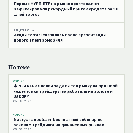
Первые HYPE-ETF на рынке криптовалют
зафиксировали рекордный приток средств за 10
дней торгов
СЛЕДУЮЩАЯ →
Акции Ferrari снизились после презентации
нового электромобиля
По теме
ФОРЕКС
ФРС и Банк Японии задали тон рынку на прошлой
неделе: как трейдеры заработали на золоте и
USDJPY
05.08.2026
ФОРЕКС
6 августа пройдет бесплатный вебинар по
основам трейдинга на финансовых рынках
05.08.2026