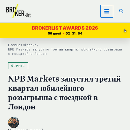
Перейти
Пои
к
содержимому
BROKERLIST AWARDS 2026
56 дней
02
31
03
Главная
/
Форекс
/
NPB Markets запустил третий квартал юбилейного розыгрыша
с поездкой в Лондон
ФОРЕКС
NPB Markets запустил третий
квартал юбилейного
розыгрыша с поездкой в
Лондон