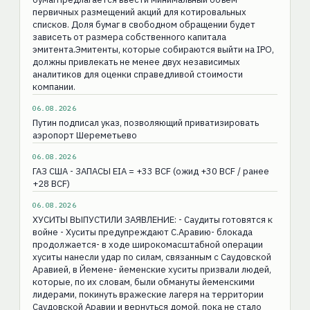
первичных размещений акций для котировальных
списков. Доля бумаг в свободном обращении будет
зависеть от размера собственного капитала
эмитента.Эмитенты, которые собираются выйти на IPO,
должны привлекать не менее двух независимых
аналитиков для оценки справедливой стоимости
компании.
06.08.2026
Путин подписал указ, позволяющий приватизировать
аэропорт Шереметьево
06.08.2026
ГАЗ США - ЗАПАСЫ EIA = +33 BCF (ожид +30 BCF / ранее
+28 BCF)
06.08.2026
ХУСИТЫ ВЫПУСТИЛИ ЗАЯВЛЕНИЕ: - Саудиты готовятся к
войне - Хуситы предупреждают С.Аравию- блокада
продолжается- в ходе широкомасштабной операции
хуситы нанесли удар по силам, связанным с Саудовской
Аравией, в Йемене- йеменские хуситы призвали людей,
которые, по их словам, были обмануты йеменскими
лидерами, покинуть вражеские лагеря на территории
Саудовской Аравии и вернуться домой, пока не стало