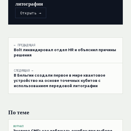
литографии
Открыть →
← ПРЕДЫДУЩАЯ
Bolt ликвидировал отдел HR и объяснил причины
решения
СЛЕДУЮЩАЯ →
В Бельгии создали первое в мире квантовое
устройство на основе точечных кубитов с
использованием передовой литографии
По теме
ЖУРНАЛ
Эксперт CMD: как избежать ошибок при выборе