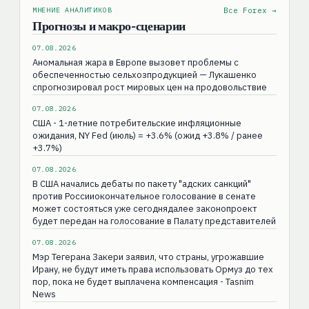
МНЕНИЕ АНАЛИТИКОВ
Все Forex →
Прогнозы и макро-сценарии
07.08.2026
Аномальная жара в Европе вызовет проблемы с
обеспеченностью сельхозпродукцией — Лукашенко
спрогнозировал рост мировых цен на продовольствие
07.08.2026
США - 1-летние потребительские инфляционные
ожидания, NY Fed (июль) = +3.6% (ожид +3.8% / ранее
+3.7%)
07.08.2026
В США начались дебаты по пакету "адских санкций"
против Россииокончательное голосование в сенате
может состояться уже сегоднядалее законопроект
будет передан на голосование в Палату представителей
07.08.2026
Мэр Тегерана Закери заявил, что страны, угрожавшие
Ирану, не будут иметь права использовать Ормуз до тех
пор, пока не будет выплачена компенсация - Tasnim
News