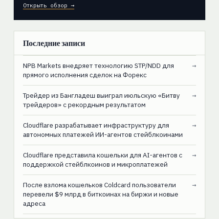
Открыть обзор →
Последние записи
NPB Markets внедряет технологию STP/NDD для
→
прямого исполнения сделок на Форекс
Трейдер из Бангладеш выиграл июльскую «Битву
→
трейдеров» с рекордным результатом
Cloudflare разрабатывает инфраструктуру для
→
автономных платежей ИИ-агентов стейблкоинами
Cloudflare представила кошельки для AI-агентов с
→
поддержкой стейблкоинов и микроплатежей
После взлома кошельков Coldcard пользователи
→
перевели $9 млрд в биткоинах на биржи и новые
адреса