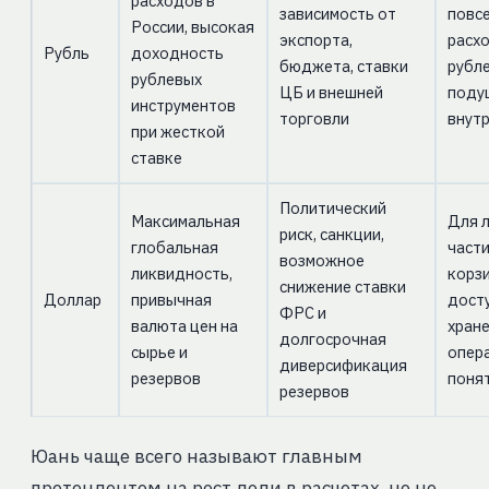
расходов в
зависимость от
повс
России, высокая
экспорта,
расх
Рубль
доходность
бюджета, ставки
рубл
рублевых
ЦБ и внешней
поду
инструментов
торговли
внутр
при жесткой
ставке
Политический
Максимальная
Для 
риск, санкции,
глобальная
част
возможное
ликвидность,
корзи
снижение ставки
Доллар
привычная
досту
ФРС и
валюта цен на
хран
долгосрочная
сырье и
опер
диверсификация
резервов
поня
резервов
Юань чаще всего называют главным
претендентом на рост доли в расчетах, но не