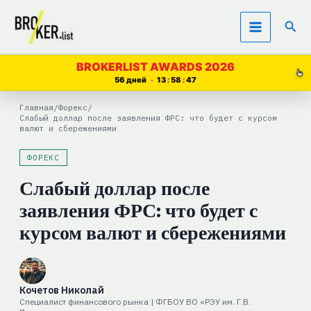
Перейти
Пои
к
содержимому
BROKERLIST AWARDS 2026
56 дней
13
58
46
Главная
/
Форекс
/
Слабый доллар после заявления ФРС: что будет с курсом
валют и сбережениями
ФОРЕКС
Слабый доллар после
заявления ФРС: что будет с
курсом валют и сбережениями
Кочетов Николай
Специалист финансового рынка | ФГБОУ ВО «РЭУ им. Г.В.