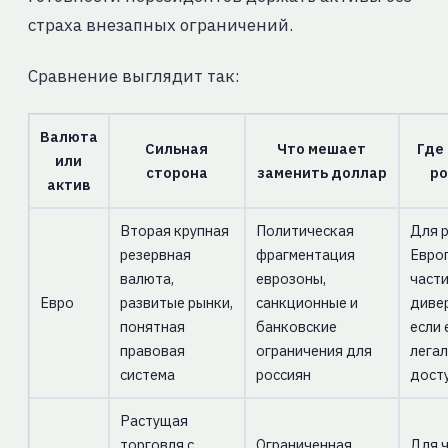
страха внезапных ограничений.
Сравнение выглядит так:
Валюта
Сильная
Что мешает
Где
или
сторона
заменить доллар
ро
актив
Вторая крупная
Политическая
Для 
резервная
фрагментация
Европ
валюта,
еврозоны,
част
Евро
развитые рынки,
санкционные и
диве
понятная
банковские
если 
правовая
ограничения для
лега
система
россиян
дост
Растущая
торговля с
Ограниченная
Для 