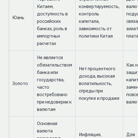
Китаем,
конвертируемость,
валю
доступность в
контроль
подуш
Юань
российских
капитала,
связа
банках, роль в
зависимость от
азиа
импортных
политики Китая
плат
расчетах
Не является
обязательством
Как 
Нет процентного
банка или
защи
дохода, высокая
государства,
капит
Золото
волатильность,
часто
заме
спреды при
востребовано
повс
покупке и продаже
при недоверии к
валю
валютам
Основная
валюта
Инфляция,
Для