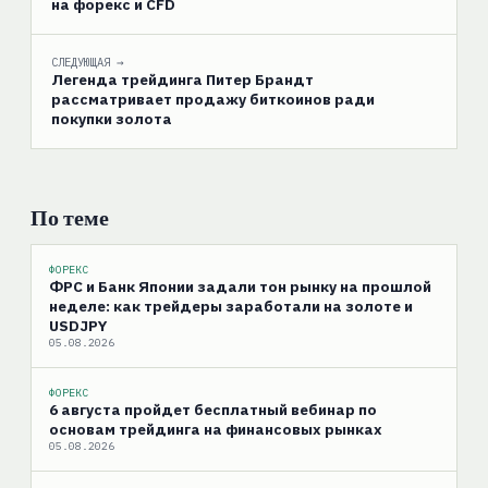
на форекс и CFD
СЛЕДУЮЩАЯ →
Легенда трейдинга Питер Брандт
рассматривает продажу биткоинов ради
покупки золота
По теме
ФОРЕКС
ФРС и Банк Японии задали тон рынку на прошлой
неделе: как трейдеры заработали на золоте и
USDJPY
05.08.2026
ФОРЕКС
6 августа пройдет бесплатный вебинар по
основам трейдинга на финансовых рынках
05.08.2026