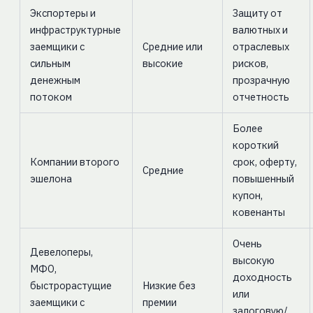
Экспортеры и
Защиту от
инфраструктурные
валютных и
заемщики с
Средние или
отраслевых
сильным
высокие
рисков,
денежным
прозрачную
потоком
отчетность
Более
короткий
Компании второго
срок, оферту,
Средние
эшелона
повышенный
купон,
ковенанты
Очень
Девелоперы,
высокую
МФО,
доходность
быстрорастущие
Низкие без
или
заемщики с
премии
залоговую/