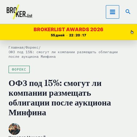
Перейти
Пои
к
содержимому
BROKERLIST AWARDS 2026
55 дней
22
20
15
Главная
/
Форекс
/
ОФЗ под 15%: смогут ли компании размещать облигации
после аукциона Минфина
ФОРЕКС
ОФЗ под 15%: смогут ли
компании размещать
облигации после аукциона
Минфина