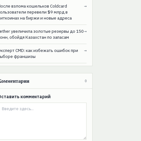
После взлома кошельков Coldcard
→
пользователи перевели $9 млрд в
биткоинах на биржи и новые адреса
ether увеличила золотые резервы до 150
→
онн, обойдя Казахстан по запасам
Эксперт CMD: как избежать ошибок при
→
выборе франшизы
Комментарии
0
Оставить комментарий