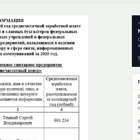
П
О
а
О
C
C