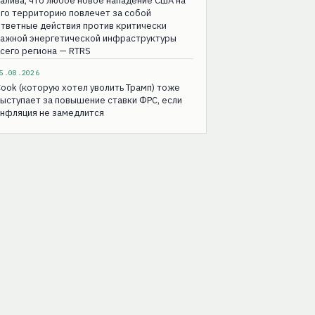
алива, что любое новое нападение США на
го территорию повлечет за собой
тветные действия против критически
важной энергетической инфраструктуры
сего региона — RTRS
5.08.2026
ook (которую хотел уволить Трамп) тоже
ыступает за повышение ставки ФРС, если
инфляция не замедлится