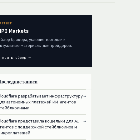
АРТНЁР
NPB Markets
бзор брокера, условия торговли и
ктуальные материалы для трейдеров.
ткрыть обзор →
Последние записи
loudflare разрабатывает инфраструктуру
→
для автономных платежей ИИ-агентов
стейблкоинами
loudflare представила кошельки для AI-
→
агентов с поддержкой стейблкоинов и
микроплатежей