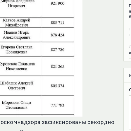
T
т
 Роскомнадзора зафиксированы рекордно