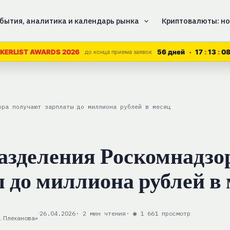
бытия, аналитика и календарь рынка
Криптовалюты: но
56 дней
17
13
07
KERLIST AWARDS 2026
до конца приема заявок
ора получают зарплаты до миллиона рублей в месяц
азделения Роскомнадзо
 до миллиона рублей в
26.04.2026
· 2 мин чтения
· ◉ 1 661 просмотр
. Плеханова»