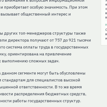
ого внимания к вопросам информационной
з
е
и приобретает особую значимость. При этом
о
й вызывает общественный интерес и
в
0
C
ы других топ-менеджеров структуры также
в
тели директора получают от 757 до 921 тысячи
 что система оплаты труда в государственных
ику, ориентирована на привлечение
 выполнению сложных задач.
в данном сегменте могут быть обусловлены
 стандартам для специалистов высокой
ышенной ответственности. В то же время
ивости распределения бюджетных средств,
ности работы государственных структур.