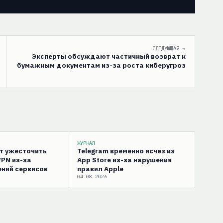
СЛЕДУЮЩАЯ →
Эксперты обсуждают частичный возврат к
бумажным документам из-за роста киберугроз
ЖУРНАЛ
ут ужесточить
Telegram временно исчез из
VPN из-за
App Store из-за нарушения
ний сервисов
правил Apple
04.08.2026