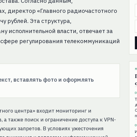
остава. Согласно данным,
х, директор «Главного радиочастотного
у рублей. Эта структура,
у исполнительной власти, отвечает за
в сфере регулирования телекоммуникаций
М
текст, вставлять фото и оформлять
0
Т
д
отного центра» входит мониторинг и
С
 а также поиск и ограничение доступа к VPN-
0
ующих запретов. В условиях ужесточения