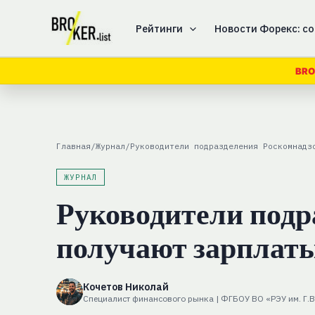
Перейти
к
Рейтинги
Новости Форекс: со
содержимому
BRO
Главная
/
Журнал
/
Руководители подразделения Роскомнадз
ЖУРНАЛ
Руководители подр
получают зарплаты
Кочетов Николай
Специалист финансового рынка | ФГБОУ ВО «РЭУ им. Г.В