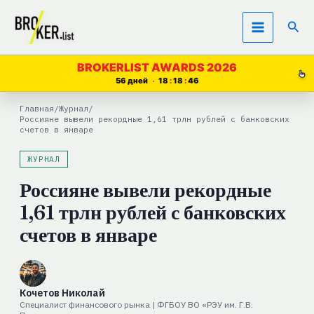
Перейти
Пои
к
содержимому
BROKERLIST AWARDS 2026
56 дней
18
18
45
Главная
/
Журнал
/
Россияне вывели рекордные 1,61 трлн рублей с банковских
счетов в январе
ЖУРНАЛ
Россияне вывели рекордные
1,61 трлн рублей с банковских
счетов в январе
Кочетов Николай
Специалист финансового рынка | ФГБОУ ВО «РЭУ им. Г.В.