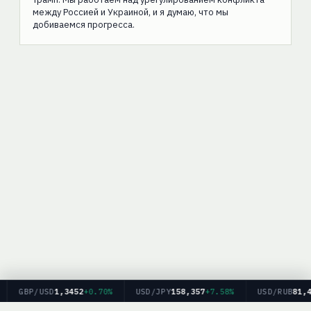
между Россией и Украиной, и я думаю, что мы
добиваемся прогресса.
GBP/USD
1,3452
+0.70%
USD/JPY
158,357
+7.58%
USD/RUB
81,46