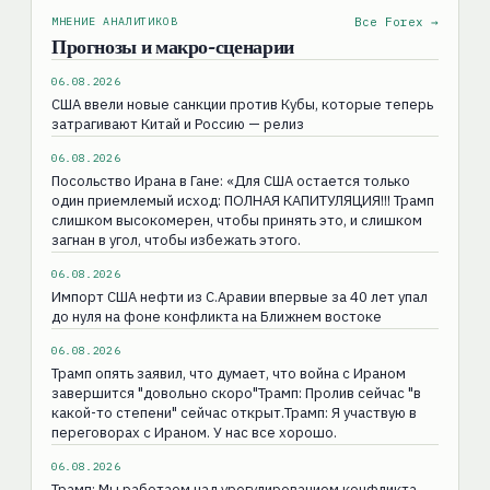
МНЕНИЕ АНАЛИТИКОВ
Все Forex →
Прогнозы и макро-сценарии
06.08.2026
США ввели новые санкции против Кубы, которые теперь
затрагивают Китай и Россию — релиз
06.08.2026
Посольство Ирана в Гане: «Для США остаeтся только
один приемлемый исход: ПОЛНАЯ КАПИТУЛЯЦИЯ!!! Трамп
слишком высокомерен, чтобы принять это, и слишком
загнан в угол, чтобы избежать этого.
06.08.2026
Импорт США нефти из С.Аравии впервые за 40 лет упал
до нуля на фоне конфликта на Ближнем востоке
06.08.2026
Трамп опять заявил, что думает, что война с Ираном
завершится "довольно скоро"Трамп: Пролив сейчас "в
какой-то степени" сейчас открыт.Трамп: Я участвую в
переговорах с Ираном. У нас все хорошо.
06.08.2026
Трамп: Мы работаем над урегулированием конфликта