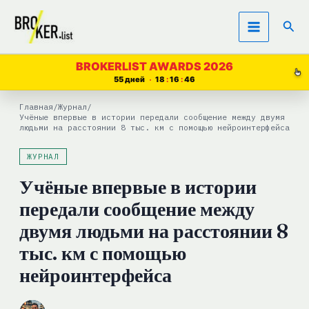
Перейти
Пои
к
содержимому
BROKERLIST AWARDS 2026
55 дней
18
16
46
Главная
/
Журнал
/
Учёные впервые в истории передали сообщение между двумя
людьми на расстоянии 8 тыс. км с помощью нейроинтерфейса
ЖУРНАЛ
Учёные впервые в истории
передали сообщение между
двумя людьми на расстоянии 8
тыс. км с помощью
нейроинтерфейса