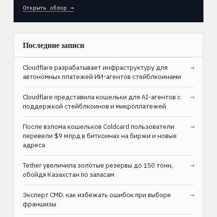
Открыть обзор →
Последние записи
Cloudflare разрабатывает инфраструктуру для
→
автономных платежей ИИ-агентов стейблкоинами
Cloudflare представила кошельки для AI-агентов с
→
поддержкой стейблкоинов и микроплатежей
После взлома кошельков Coldcard пользователи
→
перевели $9 млрд в биткоинах на биржи и новые
адреса
Tether увеличила золотые резервы до 150 тонн,
→
обойдя Казахстан по запасам
Эксперт CMD: как избежать ошибок при выборе
→
франшизы