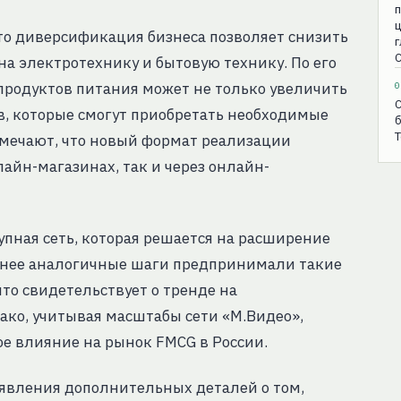
то диверсификация бизнеса позволяет снизить
С
на электротехнику и бытовую технику. По его
продуктов питания может не только увеличить
0
С
в, которые смогут приобретать необходимые
б
T
тмечают, что новый формат реализации
лайн-магазинах, так и через онлайн-
рупная сеть, которая решается на расширение
Ранее аналогичные шаги предпринимали такие
то свидетельствует о тренде на
ко, учитывая масштабы сети «М.Видео»,
е влияние на рынок FMCG в России.
явления дополнительных деталей о том,