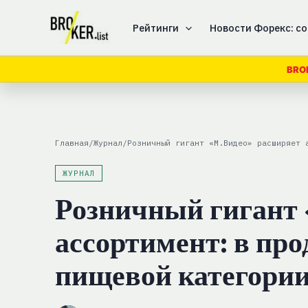
Перейти
к
Рейтинги
Новости Форекс: со
содержимому
BRO
Главная
/
Журнал
/
Розничный гигант «М.Видео» расширяет 
ЖУРНАЛ
Розничный гигант
ассортимент: в пр
пищевой категори