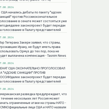
7.08.2026
 США начались дебаты по пакету "адских
анкций" против Россииокончательное
олосование в сенате может состояться уже
сегоднядалее законопроект будет передан
а голосование в Палату представителей
7.08.2026
эр Тегерана Закери заявил, что страны,
грожавшие Ирану, не будут иметь права
спользовать Ормуз до тех пор, пока не
удет выплачена компенсация - Tasnim News
7.08.2026
СЕНАТ США ОКОНЧАТЕЛЬНО ПРОГОЛОСОВАЛ
ЗА "АДСКИЕ САНКЦИИ" ПРОТИВ
РОССИИдалее законопроект будет передан
а голосование в Палату представителей
7.08.2026
Американская разведка предупреждает, что
 течение нескольких лет Россия может
ачать ограниченные атаки на страны НАТО -
 CNNОфициальные лица США и НАТО назвали