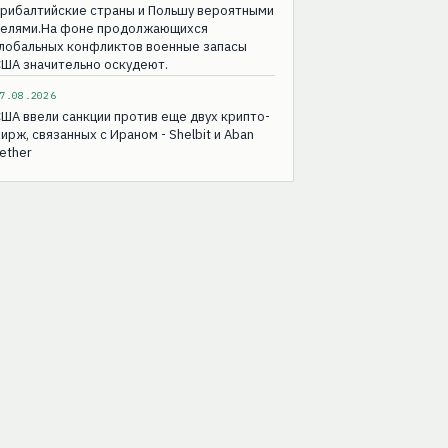
прибалтийские страны и Польшу вероятными
целями.На фоне продолжающихся
глобальных конфликтов военные запасы
ША значительно оскудеют.
7.08.2026
ША ввели санкции против еще двух крипто-
ирж, связанных с Ираном - Shelbit и Aban
ether