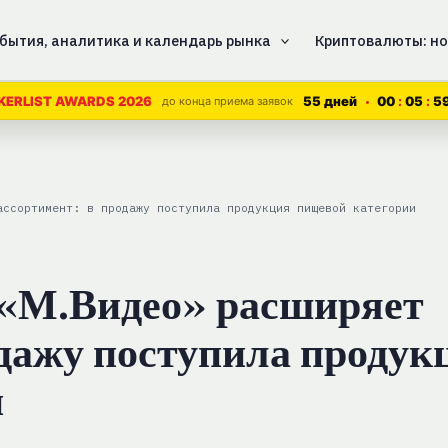
бытия, аналитика и календарь рынка
Криптовалюты: но
55 дней
00
05
5
KERLIST AWARDS 2026
до конца приема заявок
ассортимент: в продажу поступила продукция пищевой категории
 «М.Видео» расширяет
одажу поступила продук
и