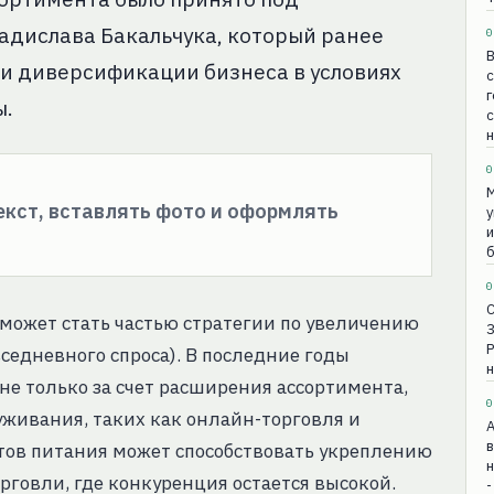
адислава Бакальчука, который ранее
0
В
и диверсификации бизнеса в условиях
с
г
ы.
н
0
М
текст, вставлять фото и оформлять
у
и
б
0
может стать частью стратегии по увеличению
седневного спроса). В последние годы
н
не только за счет расширения ассортимента,
0
уживания, таких как онлайн-торговля и
в
тов питания может способствовать укреплению
н
говли, где конкуренция остается высокой.
-