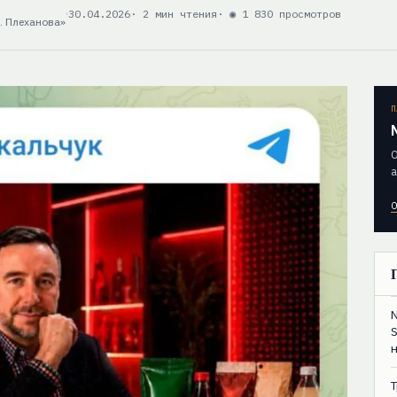
30.04.2026
· 2 мин чтения
· ◉ 1 830 просмотров
. Плеханова»
П
О
а
О