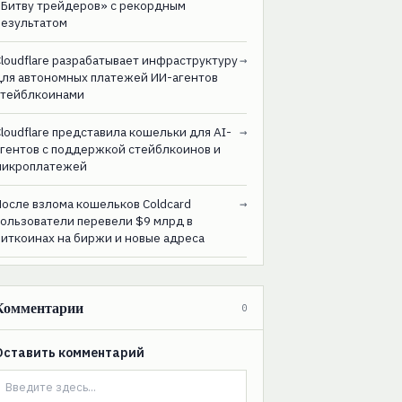
«Битву трейдеров» с рекордным
результатом
loudflare разрабатывает инфраструктуру
→
для автономных платежей ИИ-агентов
стейблкоинами
loudflare представила кошельки для AI-
→
агентов с поддержкой стейблкоинов и
микроплатежей
После взлома кошельков Coldcard
→
пользователи перевели $9 млрд в
биткоинах на биржи и новые адреса
Комментарии
0
Оставить комментарий