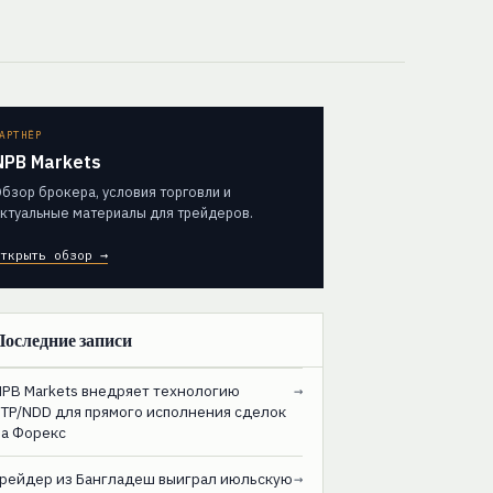
АРТНЁР
NPB Markets
бзор брокера, условия торговли и
ктуальные материалы для трейдеров.
ткрыть обзор →
Последние записи
NPB Markets внедряет технологию
→
STP/NDD для прямого исполнения сделок
на Форекс
Трейдер из Бангладеш выиграл июльскую
→