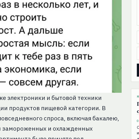
же электроники и бытовой техники
М
ции продуктов пищевой категории. В
овседневного спроса, включая бакалею,
0
ии замороженных и охлажденных
С
и
ортимента было принято под
+