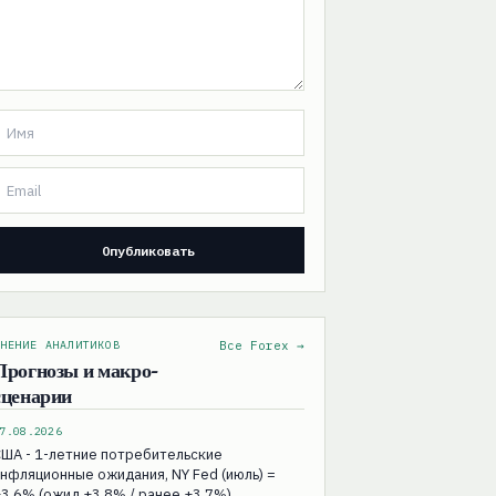
НЕНИЕ АНАЛИТИКОВ
Все Forex →
Прогнозы и макро-
сценарии
7.08.2026
ША - 1-летние потребительские
нфляционные ожидания, NY Fed (июль) =
3.6% (ожид +3.8% / ранее +3.7%)