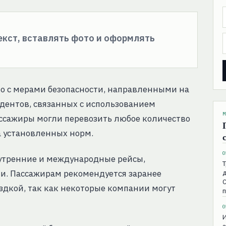
текст, вставлять фото и оформлять
о с мерами безопасности, направленными на
дентов, связанных с использованием
М
ссажиры могли перевозить любое количество
а установленных норм.
0
нутренние и международные рейсы,
Т
. Пассажирам рекомендуется заранее
д
С
здкой, так как некоторые компании могут
0