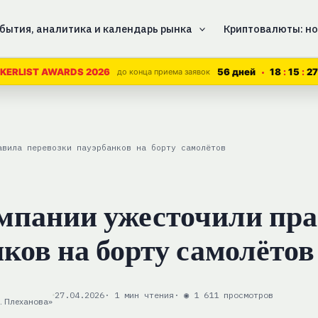
бытия, аналитика и календарь рынка
Криптовалюты: но
56 дней
18
15
2
KERLIST AWARDS 2026
до конца приема заявок
авила перевозки пауэрбанков на борту самолётов
мпании ужесточили пр
ков на борту самолётов
27.04.2026
· 1 мин чтения
· ◉ 1 611 просмотров
. Плеханова»