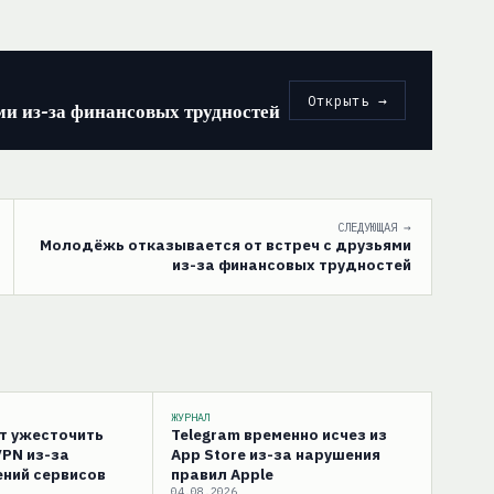
Открыть →
ми из-за финансовых трудностей
СЛЕДУЮЩАЯ →
Молодёжь отказывается от встреч с друзьями
из-за финансовых трудностей
ЖУРНАЛ
ут ужесточить
Telegram временно исчез из
VPN из-за
App Store из-за нарушения
ний сервисов
правил Apple
04.08.2026