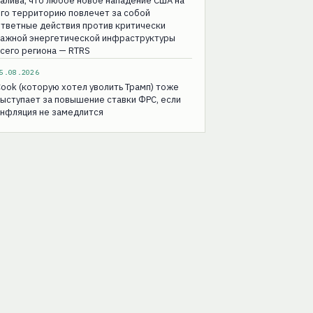
алива, что любое новое нападение США на
го территорию повлечет за собой
тветные действия против критически
важной энергетической инфраструктуры
сего региона — RTRS
5.08.2026
ook (которую хотел уволить Трамп) тоже
ыступает за повышение ставки ФРС, если
инфляция не замедлится