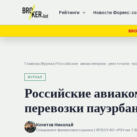
Перейти
к
Рейтинги
Новости Форекс: со
содержимому
BRO
Главная
/
Журнал
/
Российские авиакомпании ужесточили пр
ЖУРНАЛ
Российские авиако
перевозки пауэрбан
Кочетов Николай
Специалист финансового рынка | ФГБОУ ВО «РЭУ им. Г.В