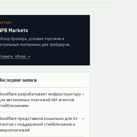
АРТНЁР
NPB Markets
бзор брокера, условия торговли и
ктуальные материалы для трейдеров.
ткрыть обзор →
Последние записи
loudflare разрабатывает инфраструктуру
→
для автономных платежей ИИ-агентов
стейблкоинами
loudflare представила кошельки для AI-
→
агентов с поддержкой стейблкоинов и
микроплатежей