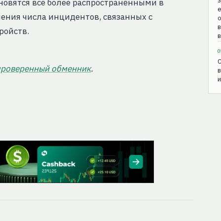
з
новятся всё более распространёнными в
е
чения числа инцидентов, связанных с
о
ройств.
в
0
C
проверенный обменник
.
в