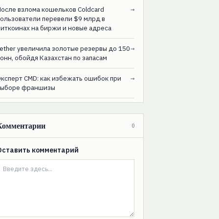
После взлома кошельков Coldcard
→
пользователи перевели $9 млрд в
биткоинах на биржи и новые адреса
ether увеличила золотые резервы до 150
→
онн, обойдя Казахстан по запасам
Эксперт CMD: как избежать ошибок при
→
выборе франшизы
Комментарии
0
Оставить комментарий