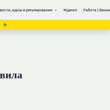
вости, курсы и регулирование
Журнал
Работа | Вака
6
авила