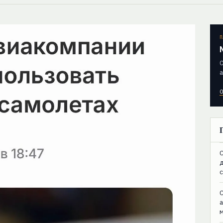
П
О
а
О
C
C