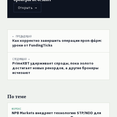
Открыть →
← ПРЕДЫДУЩАЯ
Как корректно завершить операции проп‑фа́рм:
уроки от FundingTicks
СЛЕДУЮЩАЯ →
PrimeXBT удерживает спрэды, пока золото
достигает новых рекордов, а другие брокеры
исчезают
По теме
ФОРЕКС
NPB Markets внедряет технологию STP/NDD для