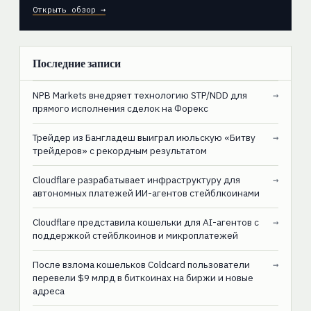
Открыть обзор →
Последние записи
NPB Markets внедряет технологию STP/NDD для
→
прямого исполнения сделок на Форекс
Трейдер из Бангладеш выиграл июльскую «Битву
→
трейдеров» с рекордным результатом
Cloudflare разрабатывает инфраструктуру для
→
автономных платежей ИИ-агентов стейблкоинами
Cloudflare представила кошельки для AI-агентов с
→
поддержкой стейблкоинов и микроплатежей
После взлома кошельков Coldcard пользователи
→
перевели $9 млрд в биткоинах на биржи и новые
адреса