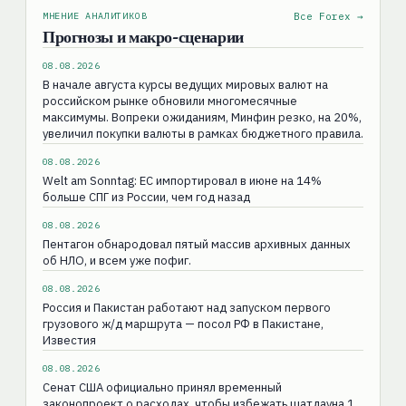
МНЕНИЕ АНАЛИТИКОВ
Все Forex →
Прогнозы и макро-сценарии
08.08.2026
В начале августа курсы ведущих мировых валют на
российском рынке обновили многомесячные
максимумы. Вопреки ожиданиям, Минфин резко, на 20%,
увеличил покупки валюты в рамках бюджетного правила.
08.08.2026
Welt am Sonntag: ЕС импортировал в июне на 14%
больше СПГ из России, чем год назад
08.08.2026
Пентагон обнародовал пятый массив архивных данных
об НЛО, и всем уже пофиг.
08.08.2026
Россия и Пакистан работают над запуском первого
грузового ж/д маршрута — посол РФ в Пакистане,
Известия
08.08.2026
Сенат США официально принял временный
законопроект о расходах, чтобы избежать шатдауна 1