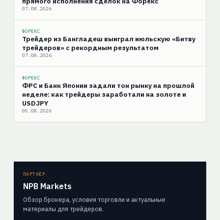
прямого исполнения сделок на Форекс
07.08.2026
ФОРЕКС
Трейдер из Бангладеш выиграл июльскую «Битву
трейдеров» с рекордным результатом
07.08.2026
ФОРЕКС
ФРС и Банк Японии задали тон рынку на прошлой
неделе: как трейдеры заработали на золоте и
USDJPY
05.08.2026
ПАРТНЁР
NPB Markets
Обзор брокера, условия торговли и актуальные
материалы для трейдеров.