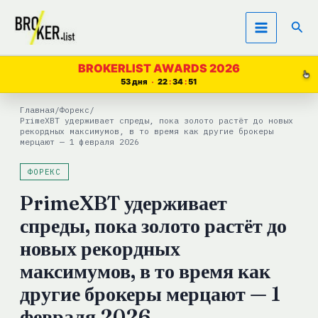
Перейти
Пои
к
содержимому
BROKERLIST AWARDS 2026
53 дня
22
34
51
Главная
/
Форекс
/
PrimeXBT удерживает спреды, пока золото растёт до новых
рекордных максимумов, в то время как другие брокеры
мерцают — 1 февраля 2026
ФОРЕКС
PrimeXBT удерживает
спреды, пока золото растёт до
новых рекордных
максимумов, в то время как
другие брокеры мерцают — 1
февраля 2026