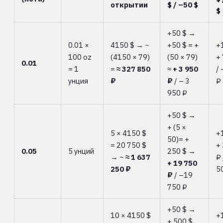
открытии
$ / –50 $
$
+50 $ →
0.01 ×
4150 $ → ~
+50 $ = +
+
100 oz
(4150 × 79)
(50 × 79)
+
0.01
= 1
=
≈ 327 850
≈
+ 3 950
/
унция
₽
₽
/ – 3
₽
950 ₽
+50 $ →
+ (5 ×
5 × 4150 $
+
50)= +
= 20 750 $
+
0.05
5 унций
250 $ →
→ ~
≈ 1 637
₽
+ 19 750
250 ₽
5
₽
/ –19
750 ₽
+50 $ →
10 × 4150 $
+
+ 500 $