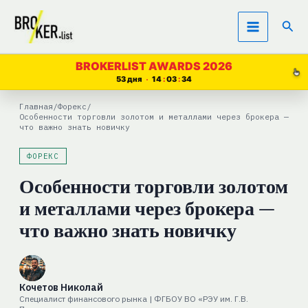
Перейти
Пои
к
содержимому
BROKERLIST AWARDS 2026
53 дня
14
03
33
Главная
/
Форекс
/
Особенности торговли золотом и металлами через брокера —
что важно знать новичку
ФОРЕКС
Особенности торговли золотом
и металлами через брокера —
что важно знать новичку
Кочетов Николай
Специалист финансового рынка | ФГБОУ ВО «РЭУ им. Г.В.