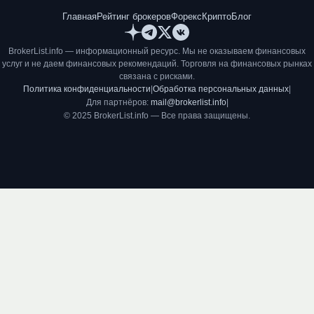
Главная
Рейтинг брокеров
Форекс
Крипто
Блог
BrokerList.info — информационный ресурс. Мы не оказываем финансовых
услуг и не даем финансовых рекомендаций. Торговля на финансовых рынках
связана с рисками.
Политика конфиденциальности
|
Обработка персональных данных
|
Для партнёров:
mail@brokerlist.info
|
© 2025 BrokerList.info — Все права защищены.