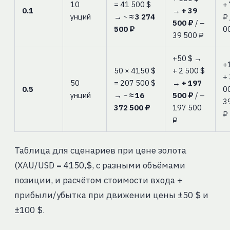
10
= 41 500 $
+
0.1
→
+ 39
унций
→ ~
≈ 3 274
₽
500 ₽
/ –
500 ₽
0
39 500 ₽
+50 $ →
+
50 × 4150 $
+ 2 500 $
+
50
= 207 500 $
→
+ 197
0.5
0
унций
→ ~
≈ 16
500 ₽
/ –
3
372 500 ₽
197 500
₽
₽
Таблица для сценариев при цене золота
(XAU/USD = 4150,$, с разными объёмами
позиции, и расчётом стоимости входа +
прибыли/убытка при движении цены ±50 $ и
±100 $.