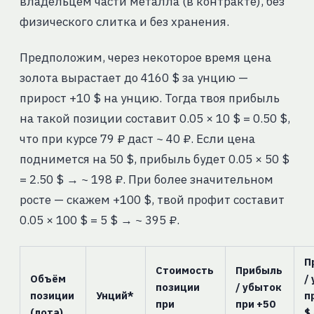
владельцем части металла (в контракте), без
физического слитка и без хранения.
Предположим, через некоторое время цена
золота вырастает до 4160 $ за унцию —
прирост +10 $ на унцию. Тогда твоя прибыль
на такой позиции составит 0.05 × 10 $ = 0.50 $,
что при курсе 79 ₽ даст ~ 40 ₽. Если цена
поднимется на 50 $, прибыль будет 0.05 × 50 $
= 2.50 $ → ~ 198 ₽. При более значительном
росте — скажем +100 $, твой профит составит
0.05 × 100 $ = 5 $ → ~ 395 ₽.
П
Стоимость
Прибыль
Объём
/
позиции
/ убыток
позиции
Унций*
п
при
при +50
(лота)
$