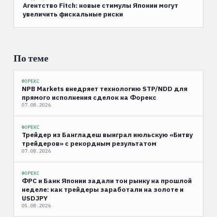
Агентство Fitch: новые стимулы Японии могут
увеличить фискальные риски
По теме
ФОРЕКС
NPB Markets внедряет технологию STP/NDD для
прямого исполнения сделок на Форекс
07.08.2026
ФОРЕКС
Трейдер из Бангладеш выиграл июльскую «Битву
трейдеров» с рекордным результатом
07.08.2026
ФОРЕКС
ФРС и Банк Японии задали тон рынку на прошлой
неделе: как трейдеры заработали на золоте и
USDJPY
05.08.2026