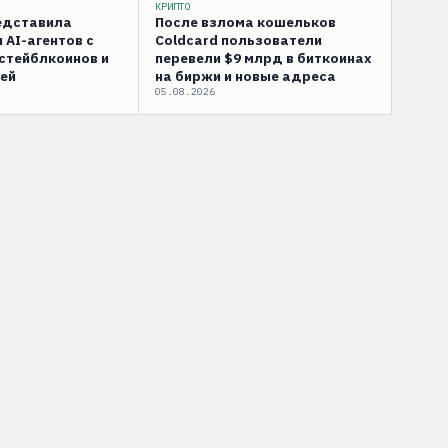
КРИПТО
редставила
После взлома кошельков
 AI-агентов с
Coldcard пользователи
стейблкоинов и
перевели $9 млрд в биткоинах
ей
на биржи и новые адреса
05.08.2026