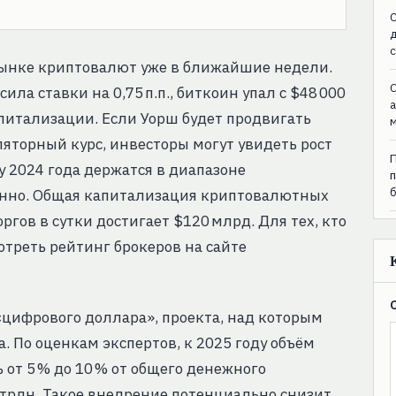
C
рынке криптовалют уже в ближайшие недели.
C
ила ставки на 0,75 п.п., биткоин упал с $48 000
апитализации. Если Уорш будет продвигать
торный курс, инвесторы могут увидеть рост
 2024 года держатся в диапазоне
твенно. Общая капитализация криптовалютных
ргов в сутки достигает $120 млрд. Для тех, кто
треть рейтинг брокеров на сайте
«цифрового доллара», проекта, над которым
. По оценкам экспертов, к 2025 году объём
от 5 % до 10 % от общего денежного
0 трлн. Такое внедрение потенциально снизит