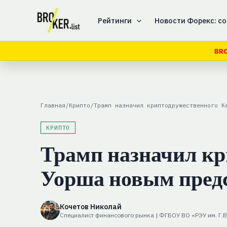
Перейти
к
Рейтинги
Новости Форекс: со
содержимому
BRO
Главная
/
Крипто
/
Трамп назначил криптодружественного К
КРИПТО
Трамп назначил кр
Уорша новым пред
Кочетов Николай
Специалист финансового рынка | ФГБОУ ВО «РЭУ им. Г.В