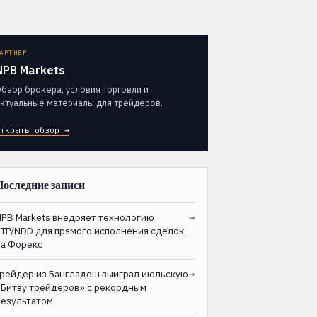
АРТНЁР
NPB Markets
бзор брокера, условия торговли и
ктуальные материалы для трейдеров.
ткрыть обзор →
Последние записи
NPB Markets внедряет технологию
→
STP/NDD для прямого исполнения сделок
на Форекс
Трейдер из Бангладеш выиграл июльскую
→
«Битву трейдеров» с рекордным
результатом