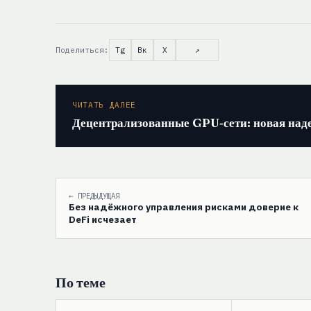
Поделиться:
Tg
Вк
X
↗
ЧИТАТЬ ДАЛЕЕ
Децентрализованные GPU‑сети: новая над
← ПРЕДЫДУЩАЯ
Без надёжного управления рисками доверие к
DeFi исчезает
По теме