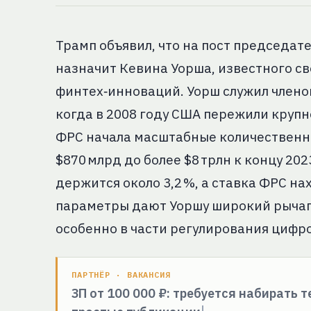
Трамп объявил, что на пост председа
назначит Кевина Уорша, известного с
финтех‑инноваций. Уорш служил члено
когда в 2008 году США пережили крупн
ФРС начала масштабные количественны
$870 млрд до более $8 трлн к концу 20
держится около 3,2 %, а ставка ФРС нах
параметры дают Уоршу широкий рычаг
особенно в части регулирования цифр
ПАРТНЁР · ВАКАНСИЯ
ЗП от 100 000 ₽: требуется набирать 