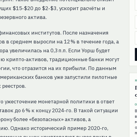
щих $15‑$20 до $2‑$3, ускорит расчёты и
резервного актива.
финансовых институтов. После назначения
в в среднем выросли на 12 % в течение года, а
ра увеличилась на 0,3 п.п. Если Уорш будет
ию крипто‑активов, традиционные банки могут
гии, что отразится на их прибыли. По данным
 американских банков уже запустили пилотные
М
 реестров.
то ужесточение монетарной политики в ответ
0
авок до 6 % к концу 2024‑го. В такой ситуации
В
в
рону более «безопасных» активов, а
ю. Однако исторический пример 2020‑го,
о