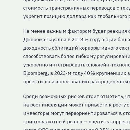
стоимость трансграничных переводов с теку
укрепит позицию доллара как глобального 
Не менее важным фактором будет реакция 
Джерома Пауэлла в 2018‑м году акции банко
доходность облигаций корпоративного секто
способствовать более гибкому регулирован
ускоренно интегрировать блокчейн‑техноло
Bloomberg, в 2023‑м году 40 % крупнейших
проекты по использованию распределённых
Среди возможных рисков стоит отметить, ч
на рост инфляции может привести к росту ст
инвесторы могут переориентироваться в сто
криптовалютный рынок — ощутить коррекци