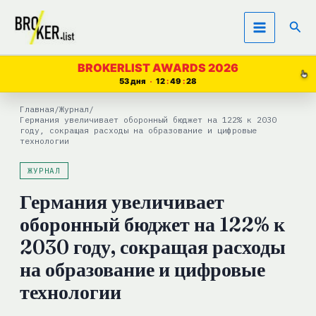
Перейти
Пои
к
содержимому
BROKERLIST AWARDS 2026
53 дня
12
49
27
Главная
/
Журнал
/
Германия увеличивает оборонный бюджет на 122% к 2030
году, сокращая расходы на образование и цифровые
технологии
ЖУРНАЛ
Германия увеличивает
оборонный бюджет на 122% к
2030 году, сокращая расходы
на образование и цифровые
технологии