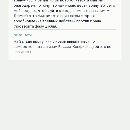
войну».«Если бы вы могли поторопиться, я был бы
благодарен, потому что нам нужно вести войну. Вот, это
мой предлог, чтобы уйти отсюда немного раньше», —
ТрампКто-то считает это признаком скорого
возобновления военных действий против Ирана
(проверить фазу цикла).
08.08.2026
На Западе выступили с новой инициативой по
замороженным активам России. Конфискацией это не
называют.