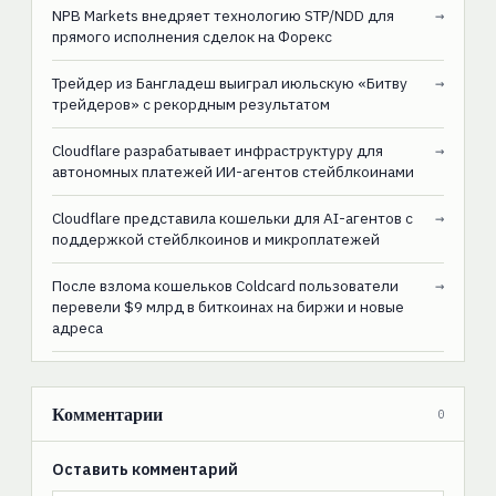
NPB Markets внедряет технологию STP/NDD для
→
прямого исполнения сделок на Форекс
Трейдер из Бангладеш выиграл июльскую «Битву
→
трейдеров» с рекордным результатом
Cloudflare разрабатывает инфраструктуру для
→
автономных платежей ИИ-агентов стейблкоинами
Cloudflare представила кошельки для AI-агентов с
→
поддержкой стейблкоинов и микроплатежей
После взлома кошельков Coldcard пользователи
→
перевели $9 млрд в биткоинах на биржи и новые
адреса
Комментарии
0
Оставить комментарий