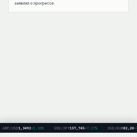
заявлял о прогрессе.
GBP/USD
1,3492
+1.00%
USD/JPY
157,745
+7.17%
USD/RUB
82,20
+2.