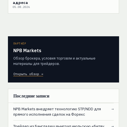
адреса
05.08.2026
ПАРТНЁР
NPB Markets
Обзор брокера, условия торговли и актуальные
материалы для трейдеров.
Открыть обзор →
Последние записи
NPB Markets внедряет технологию STP/NDD для
→
прямого исполнения сделок на Форекс
Трейдер из Бангладеш выиграл июльскую «Битву
→