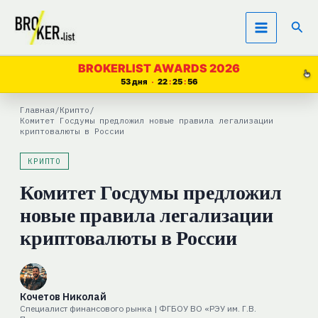
Перейти
Пои
к
содержимому
BROKERLIST AWARDS 2026
53 дня
22
25
55
Главная
/
Крипто
/
Комитет Госдумы предложил новые правила легализации
криптовалюты в России
КРИПТО
Комитет Госдумы предложил
новые правила легализации
криптовалюты в России
Кочетов Николай
Специалист финансового рынка | ФГБОУ ВО «РЭУ им. Г.В.