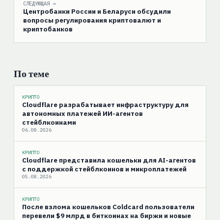
СЛЕДУЮЩАЯ →
Центробанки России и Беларуси обсудили
вопросы регулирования криптовалют и
криптобанков
По теме
КРИПТО
Cloudflare разрабатывает инфраструктуру для
автономных платежей ИИ-агентов
стейблкоинами
06.08.2026
КРИПТО
Cloudflare представила кошельки для AI-агентов
с поддержкой стейблкоинов и микроплатежей
05.08.2026
КРИПТО
После взлома кошельков Coldcard пользователи
перевели $9 млрд в биткоинах на биржи и новые