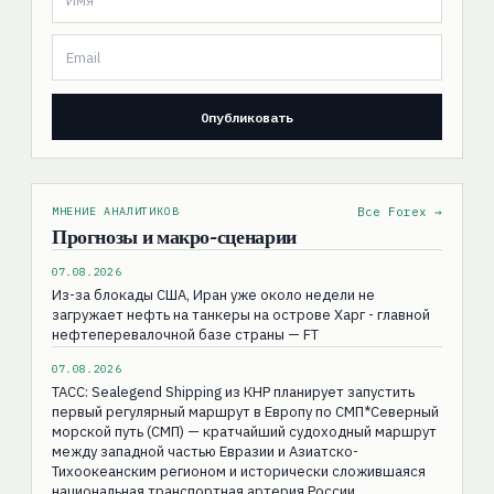
МНЕНИЕ АНАЛИТИКОВ
Все Forex →
Прогнозы и макро-сценарии
07.08.2026
Из-за блокады США, Иран уже около недели не
загружает нефть на танкеры на острове Харг - главной
нефтеперевалочной базе страны — FT
07.08.2026
ТАСС: Sealegend Shipping из КНР планирует запустить
первый регулярный маршрут в Европу по СМП*Северный
морской путь (СМП) — кратчайший судоходный маршрут
между западной частью Евразии и Азиатско-
Тихоокеанским регионом и исторически сложившаяся
национальная транспортная артерия России