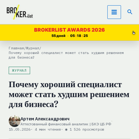
Перейти
Пои
к
содержимому
BROKERLIST AWARDS 2026
55 дней
05
18
24
Главная
/
Журнал
/
Почему хороший специалист может стать худшим решением
для бизнеса?
ЖУРНАЛ
Почему хороший специалист
может стать худшим решением
для бизнеса?
Артем Александрович
Аттестованный финансовый аналитик | БКЭ ЦБ РФ
15.05.2026
· 4 мин чтения
· ◉ 1 526 просмотров