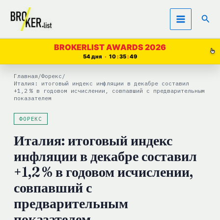
Перейти
Пои
к
содержимому
BROKERLIST AWARDS 2026
54 дня
10
35
48
Главная
/
Форекс
/
Италия: итоговый индекс инфляции в декабре составил
+1,2 % в годовом исчислении, совпавший с предварительным
показателем
ФОРЕКС
Италия: итоговый индекс
инфляции в декабре составил
+1,2 % в годовом исчислении,
совпавший с
предварительным
показателем