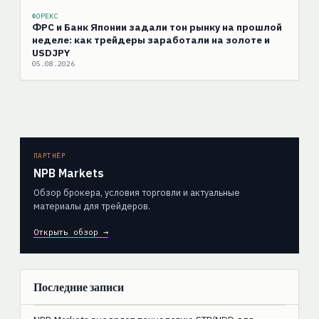
ФОРЕКС
ФРС и Банк Японии задали тон рынку на прошлой
неделе: как трейдеры заработали на золоте и
USDJPY
05.08.2026
ПАРТНЁР
NPB Markets
Обзор брокера, условия торговли и актуальные
материалы для трейдеров.
Открыть обзор →
Последние записи