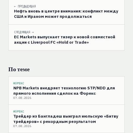
← ПРЕДЫДУЩАЯ
Нефть вновь в центре внимания: конфликт между
США и Ираном может продолжаться
СЛЕДУЮЩАЯ →
EC Markets выпускает тизер к новой совместной
акции с Liverpool FC «Hold or Trade»
По теме
ФОРЕКС
NPB Markets внедряет технологию STP/NDD для
прямого исполнения сделок на Форекс
07.08.2026
ФОРЕКС
Трейдер из Бангладеш выиграл июльскую «Битву
трейдеров» с рекордным результатом
07.08.2026