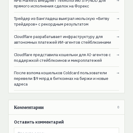
NPB Markets внедряет технологию STP/NDD для
→
прямого исполнения сделок на Форекс
Трейдер из Бангладеш выиграл июльскую «Битву
→
трейдеров» с рекордным результатом
Cloudflare разрабатывает инфраструктуру для
→
автономных платежей ИИ-агентов стейблкоинами
Cloudflare представила кошельки для AI-агентов с
→
поддержкой стейблкоинов и микроплатежей
После взлома кошельков Coldcard пользователи
→
перевели $9 млрд в биткоинах на биржи и новые
адреса
Комментарии
0
Оставить комментарий