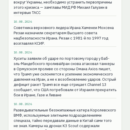
вокруг Украины, необходимо устранить первопричины
этого кризиса — замглавы МИД РФ Михаил Галузин в
интервью ТАСС
10.08.2026
Советника верховного лидера Ирана Хаменеи Мохсена
Резаи назначили секретарем Высшего совета
нацбезопасности Ирана. Резаи с 1981-й по 1997 год
возглавлял КСИР.
10.08.2026
Хуситы заявили об ударе по портовому городу у Баб-
эль-Мандебского проливаИран снова атаковал танкеры
в Ормузском проливе со стороны Омана Axios пишет,
что Трамп уже склоняется к усилению экономического
давления на Иран, а не к возобновлению ударов. Острый
дефицит ракет Трамп все еще отрицает.Channel 13
сообщает, что США потребовали от Израиля прекратить
бои в Иране, Газе и Ливане
10.08.2026
Разведывательные безэкипажные катера Королевского
ВМФ, используемые элитными подразделениями
спецназа, тайно передавали данные в Китай сами того
не зная. Камеры на дронах K3 Scout содержали