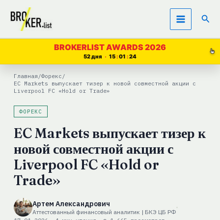
Перейти
Пои
к
содержимому
BROKERLIST AWARDS 2026
52 дня
15
01
24
Главная
/
Форекс
/
EC Markets выпускает тизер к новой совместной акции с
Liverpool FC «Hold or Trade»
ФОРЕКС
EC Markets выпускает тизер к
новой совместной акции с
Liverpool FC «Hold or
Trade»
Артем Александрович
Аттестованный финансовый аналитик | БКЭ ЦБ РФ