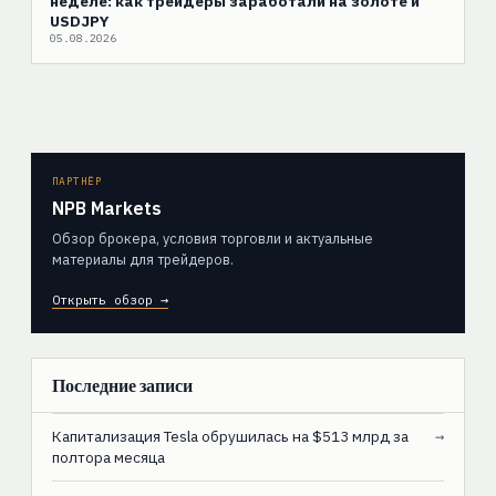
неделе: как трейдеры заработали на золоте и
USDJPY
05.08.2026
ПАРТНЁР
NPB Markets
Обзор брокера, условия торговли и актуальные
материалы для трейдеров.
Открыть обзор →
Последние записи
Капитализация Tesla обрушилась на $513 млрд за
→
полтора месяца