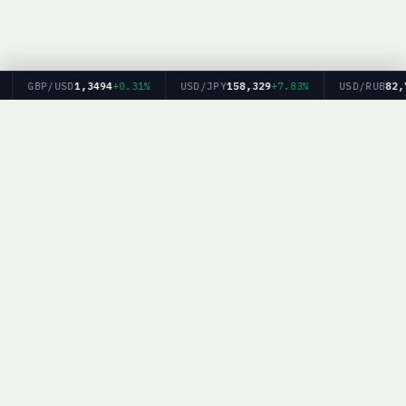
GBP/USD
1,3494
+0.31%
USD/JPY
158,329
+7.83%
USD/RUB
82,79
Главная
Рейтинг брокеров
Форекс
Крипто
Блог
BrokerList.info — информационный ресурс. Мы не оказываем финансовых
услуг и не даем финансовых рекомендаций. Торговля на финансовых рынках
связана с рисками.
Политика конфиденциальности
|
Обработка персональных данных
|
Для партнёров:
mail@brokerlist.info
|
© 2025 BrokerList.info — Все права защищены.