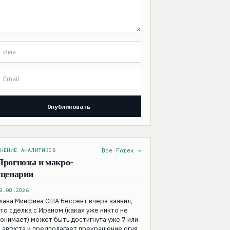
НЕНИЕ АНАЛИТИКОВ
Все Forex →
Прогнозы и макро-
сценарии
8.08.2026
лава Минфина США Бессент вчера заявил,
то сделка с Ираном (какая уже никто не
онимает) может быть достигнута уже 7 или
 августа и предполагает прекращение огня