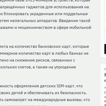
диной базы IMEI-номеров устройств, которая
запрещённых гаджетов для использования на
вно блокировать украденные или поддельные
 сетям нелегальных аппаратов. Введение такой
кражами и мошенничеством в сфере мобильной
ита на количество банковских карт, которые
ммарное количество карт в любых банках не
ено на снижение рисков, связанных с
ольких счетов, а также на упрощение
М
ность оформления детских SIM-карт, что
0
воих детей и обеспечивать их безопасность.
Г
ч
ть самозапрет на международные вызовы, что
п
8