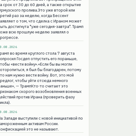
а срок от 30 до 60 дней, а также открытие
рмузского пролива.Это уже второй или
ретий раз за неделю, когда Бессент
аявляет о том, что сделка с Ираном может
ыть достигнута "уже сегодня-завтра". Трамп
тоже всю прошлую неделю заявлял о
рогрессе.
8.08.2026
рамп во время круглого стола 7 августа
опросил Госдеп отпустить его пораньше,
тобы «вести войну».«Если бы вы могли
оторопиться, я был бы благодарен, потому
то нам нужно вести войну. Вот, это мой
редлог, чтобы уйти отсюда немного
аньше», — ТрампКто-то считает это
признаком скорого возобновления военных
ействий против Ирана (проверить фазу
икла).
8.08.2026
а Западе выступили с новой инициативой по
замороженным активам России.
онфискацией это не называют.