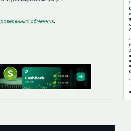
0
К
о
п
проверенный обменник
.
с
0
B
д
п
н
0
п