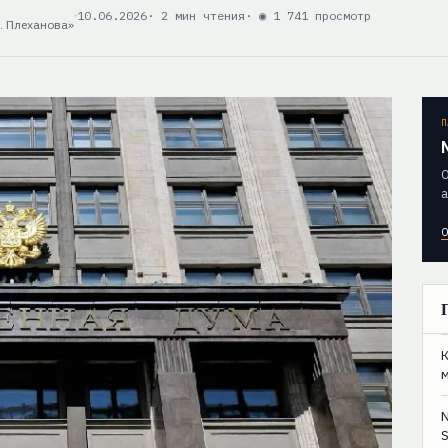
10.06.2026
· 2 мин чтения
· ◉ 1 741 просмотр
. Плеханова»
П
О
а
О