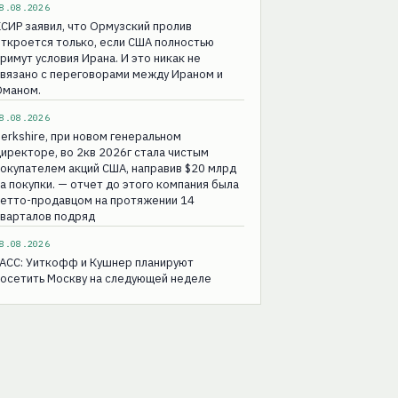
8.08.2026
СИР заявил, что Ормузский пролив
ткроется только, если США полностью
римут условия Ирана. И это никак не
вязано с переговорами между Ираном и
Оманом.
8.08.2026
erkshire, при новом генеральном
иректоре, во 2кв 2026г стала чистым
окупателем акций США, направив $20 млрд
а покупки. — отчет до этого компания была
нетто-продавцом на протяжении 14
кварталов подряд
8.08.2026
ТАСС: Уиткофф и Кушнер планируют
осетить Москву на следующей неделе