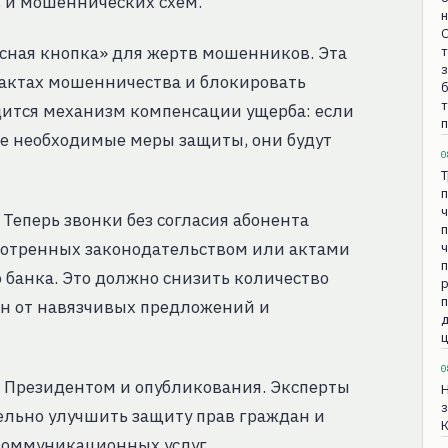
 и мошеннических схем.
н
О
асная кнопка» для жертв мошенников. Эта
т
з
фактах мошенничества и блокировать
б
дится механизм компенсации ущерба: если
п
се необходимые меры защиты, они будут
0
Т
п
ч
 Теперь звонки без согласия абонента
п
смотренных законодательством или актами
ч
п
 банка. Это должно снизить количество
р
н от навязчивых предложений и
д
ц
0
я Президентом и опубликования. Эксперты
Н
ельно улучшить защиту прав граждан и
К
коммуникационных услуг.