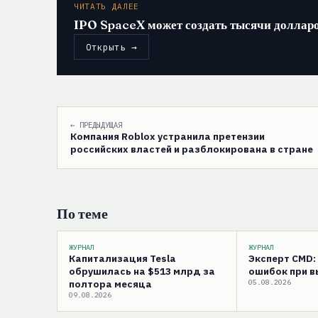
ЧИТАТЬ ДАЛЕЕ
IPO SpaceX может создать тысячи доллар
Открыть →
← ПРЕДЫДУЩАЯ
Компания Roblox устранила претензии
российских властей и разблокирована в стране
По теме
ЖУРНАЛ
ЖУРНАЛ
Капитализация Tesla
Эксперт CMD:
обрушилась на $513 млрд за
ошибок при 
полтора месяца
05.08.2026
09.08.2026