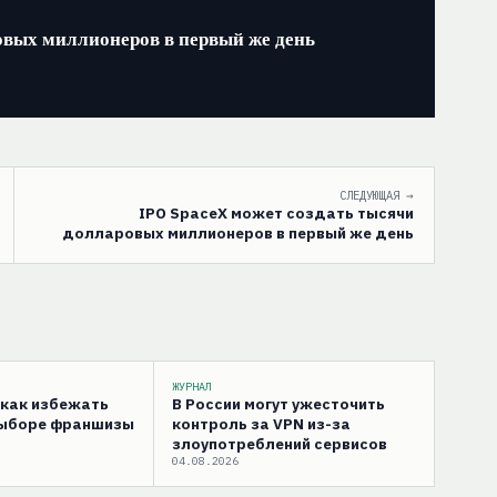
овых миллионеров в первый же день
СЛЕДУЮЩАЯ →
IPO SpaceX может создать тысячи
долларовых миллионеров в первый же день
ЖУРНАЛ
 как избежать
В России могут ужесточить
выборе франшизы
контроль за VPN из-за
злоупотреблений сервисов
04.08.2026