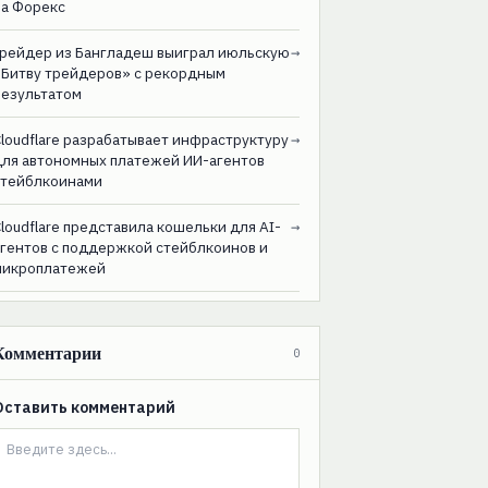
на Форекс
Трейдер из Бангладеш выиграл июльскую
→
«Битву трейдеров» с рекордным
результатом
loudflare разрабатывает инфраструктуру
→
для автономных платежей ИИ-агентов
стейблкоинами
loudflare представила кошельки для AI-
→
агентов с поддержкой стейблкоинов и
микроплатежей
Комментарии
0
Оставить комментарий