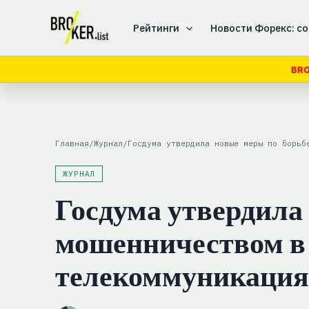
Перейти
к
Рейтинги
Новости Форекс: со
содержимому
BRO
Главная
/
Журнал
/
Госдума утвердила новые меры по борьб
ЖУРНАЛ
Госдума утвердила 
мошенничеством в 
телекоммуникация