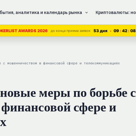
бытия, аналитика и календарь рынка
Криптовалюты: но
53 дня
09
42
07
KERLIST AWARDS 2026
до конца приема заявок
е с мошенничеством в финансовой сфере и телекоммуникациях
новые меры по борьбе с
финансовой сфере и
х