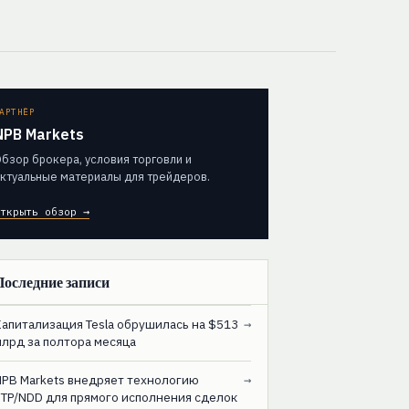
АРТНЁР
NPB Markets
бзор брокера, условия торговли и
ктуальные материалы для трейдеров.
ткрыть обзор →
Последние записи
Капитализация Tesla обрушилась на $513
→
млрд за полтора месяца
NPB Markets внедряет технологию
→
STP/NDD для прямого исполнения сделок