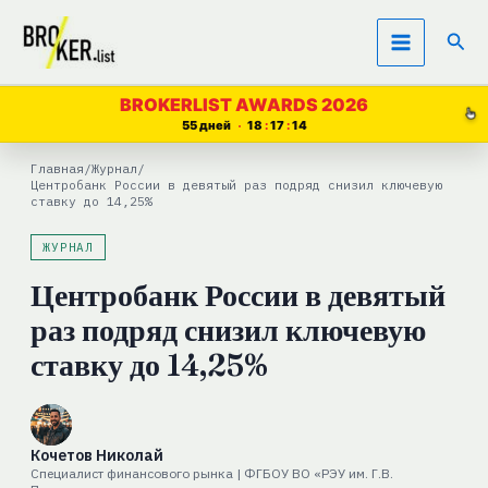
Перейти
Пои
к
содержимому
BROKERLIST AWARDS 2026
55 дней
18
17
13
Главная
/
Журнал
/
Центробанк России в девятый раз подряд снизил ключевую
ставку до 14,25%
ЖУРНАЛ
Центробанк России в девятый
раз подряд снизил ключевую
ставку до 14,25%
Кочетов Николай
Специалист финансового рынка | ФГБОУ ВО «РЭУ им. Г.В.