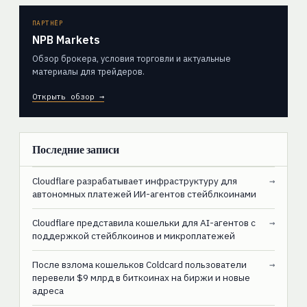
ПАРТНЁР
NPB Markets
Обзор брокера, условия торговли и актуальные
материалы для трейдеров.
Открыть обзор →
Последние записи
Cloudflare разрабатывает инфраструктуру для
→
автономных платежей ИИ-агентов стейблкоинами
Cloudflare представила кошельки для AI-агентов с
→
поддержкой стейблкоинов и микроплатежей
После взлома кошельков Coldcard пользователи
→
перевели $9 млрд в биткоинах на биржи и новые
адреса