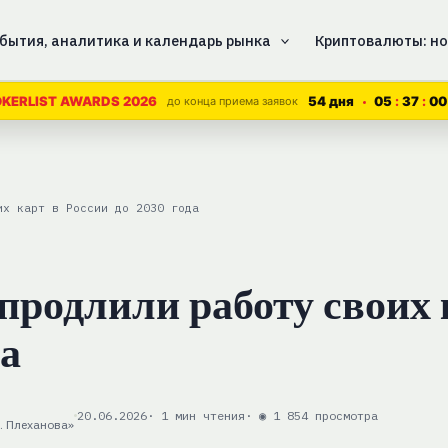
бытия, аналитика и календарь рынка
Криптовалюты: но
54 дня
05
37
00
KERLIST AWARDS 2026
до конца приема заявок
их карт в России до 2030 года
продлили работу своих 
да
20.06.2026
· 1 мин чтения
· ◉ 1 854 просмотра
. Плеханова»