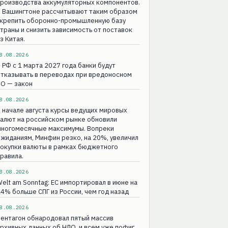
производства аккумуляторных компонентов.
В Вашингтоне рассчитывают таким образом
укрепить оборонно-промышленную базу
траны и снизить зависимость от поставок
з Китая.
8.08.2026
 РФ с 1 марта 2027 года банки будут
тказывать в переводах при вредоносном
ПО — закон
8.08.2026
 начале августа курсы ведущих мировых
алют на российском рынке обновили
многомесячные максимумы. Вопреки
жиданиям, Минфин резко, на 20%, увеличил
покупки валюты в рамках бюджетного
равила.
8.08.2026
elt am Sonntag: ЕС импортировал в июне на
4% больше СПГ из России, чем год назад
8.08.2026
ентагон обнародовал пятый массив
рхивных данных об НЛО, и всем уже пофиг.