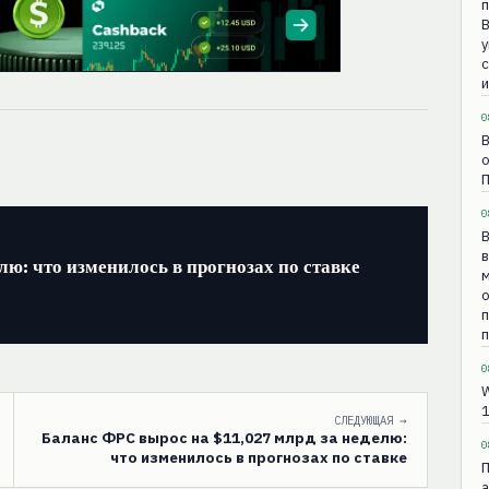
с
и
0
В
о
0
В
в
лю: что изменилось в прогнозах по ставке
о
п
0
W
1
СЛЕДУЮЩАЯ →
Баланс ФРС вырос на $11,027 млрд за неделю:
0
что изменилось в прогнозах по ставке
П
а