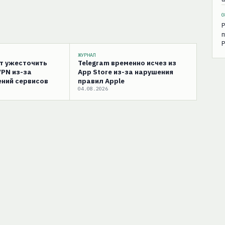
0
Р
п
Р
ЖУРНАЛ
ут ужесточить
Telegram временно исчез из
VPN из-за
App Store из-за нарушения
ний сервисов
правил Apple
04.08.2026