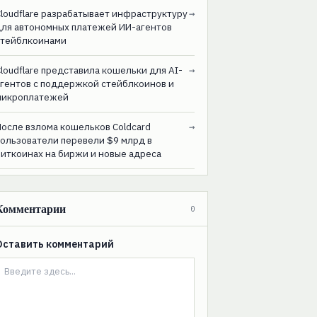
loudflare разрабатывает инфраструктуру
→
для автономных платежей ИИ-агентов
стейблкоинами
loudflare представила кошельки для AI-
→
агентов с поддержкой стейблкоинов и
микроплатежей
После взлома кошельков Coldcard
→
пользователи перевели $9 млрд в
биткоинах на биржи и новые адреса
Комментарии
0
Оставить комментарий