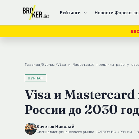
Перейти
к
Рейтинги
Новости Форекс: со
содержимому
BRO
Главная
/
Журнал
/
Visa и Mastercard продлили работу сво
ЖУРНАЛ
Visa и Mastercard 
России до 2030 го
Кочетов Николай
Специалист финансового рынка | ФГБОУ ВО «РЭУ им. Г.В