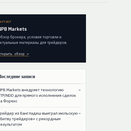
АРТНЁР
NPB Markets
бзор брокера, условия торговли и
ктуальные материалы для трейдеров.
ткрыть обзор →
Последние записи
NPB Markets внедряет технологию
→
STP/NDD для прямого исполнения сделок
на Форекс
Трейдер из Бангладеш выиграл июльскую
→
«Битву трейдеров» с рекордным
результатом