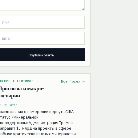
НЕНИЕ АНАЛИТИКОВ
Все Forex →
Прогнозы и макро-
сценарии
8.08.2026
рамп заявил о намерении вернуть США
татус «минеральной
сверхдержавы»Администрация Трампа
аправит $3 млрд на проекты в сфере
добычи критически важных минералов и