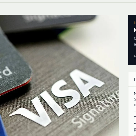
П
О
а
О