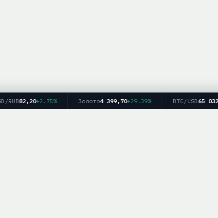
RUB
82,20
+2.75%
Золото
4 399,70
+29.39%
BTC/USD
65 032
-4
Главная
Рейтинг брокеров
Форекс
Крипто
Блог
info — информационный ресурс. Мы не оказываем финансовых услуг и не дае
рекомендаций. Торговля на финансовых рынках связана с рисками.
работка персональных данных
|
Для партнёров:
mail@brokerlist.info
|
© 2025 Bro