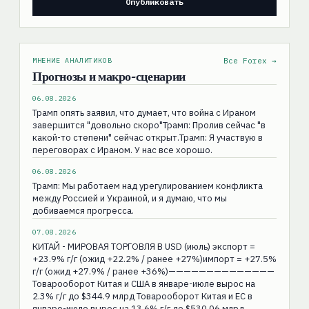
МНЕНИЕ АНАЛИТИКОВ
Все Forex →
Прогнозы и макро-сценарии
06.08.2026
Трамп опять заявил, что думает, что война с Ираном
завершится "довольно скоро"Трамп: Пролив сейчас "в
какой-то степени" сейчас открыт.Трамп: Я участвую в
переговорах с Ираном. У нас все хорошо.
06.08.2026
Трамп: Мы работаем над урегулированием конфликта
между Россией и Украиной, и я думаю, что мы
добиваемся прогресса.
07.08.2026
КИТАЙ - МИРОВАЯ ТОРГОВЛЯ В USD (июль) экспорт =
+23.9% г/г (ожид +22.2% / ранее +27%)импорт = +27.5%
г/г (ожид +27.9% / ранее +36%)——————————————
Товарооборот Китая и США в январе-июле вырос на
2.3% г/г до $344.9 млрд Товарооборот Китая и ЕС в
январе-июле вырос на 13.6% г/г до $530.06 млрд