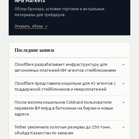
NPB Markets
Обзор брокера, условия торговли и актуальные
материалы для трейдеров.
Открыть обзор →
Последние записи
Cloudflare разрабатывает инфраструктуру для
→
автономных платежей ИИ-агентов стейблкоинами
Cloudflare представила кошельки для AI-агентов с
→
поддержкой стейблкоинов и микроплатежей
После взлома кошельков Coldcard пользователи
→
перевели $9 млрд в биткоинах на биржи и новые
адреса
Tether увеличила золотые резервы до 150 тонн,
→
обойдя Казахстан по запасам