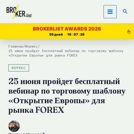
Перейти
Пои
к
содержимому
BROKERLIST AWARDS 2026
55 дней
16
07
25
Главная
/
Форекс
/
25 июня пройдет бесплатный вебинар по торговому шаблону
«Открытие Европы» для рынка FOREX
ФОРЕКС
25 июня пройдет бесплатный
вебинар по торговому шаблону
«Открытие Европы» для
рынка FOREX