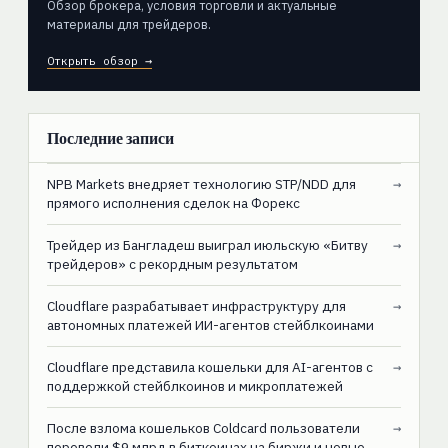
Обзор брокера, условия торговли и актуальные
материалы для трейдеров.
Открыть обзор →
Последние записи
NPB Markets внедряет технологию STP/NDD для
→
прямого исполнения сделок на Форекс
Трейдер из Бангладеш выиграл июльскую «Битву
→
трейдеров» с рекордным результатом
Cloudflare разрабатывает инфраструктуру для
→
автономных платежей ИИ-агентов стейблкоинами
Cloudflare представила кошельки для AI-агентов с
→
поддержкой стейблкоинов и микроплатежей
После взлома кошельков Coldcard пользователи
→
перевели $9 млрд в биткоинах на биржи и новые