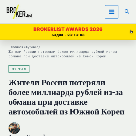
Перейти
Пои
к
содержимому
BROKERLIST AWARDS 2026
53 дня
23
13
07
Главная
/
Журнал
/
Жители России потеряли более миллиарда рублей из-за
обмана при доставке автомобилей из Южной Кореи
ЖУРНАЛ
Жители России потеряли
более миллиарда рублей из-за
обмана при доставке
автомобилей из Южной Кореи