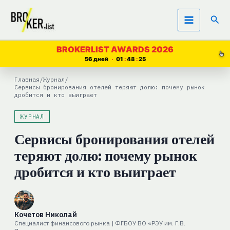
Перейти
Пои
к
содержимому
BROKERLIST AWARDS 2026
56 дней
01
48
23
Главная
/
Журнал
/
Сервисы бронирования отелей теряют долю: почему рынок
дробится и кто выиграет
ЖУРНАЛ
Сервисы бронирования отелей
теряют долю: почему рынок
дробится и кто выиграет
Кочетов Николай
Специалист финансового рынка | ФГБОУ ВО «РЭУ им. Г.В.