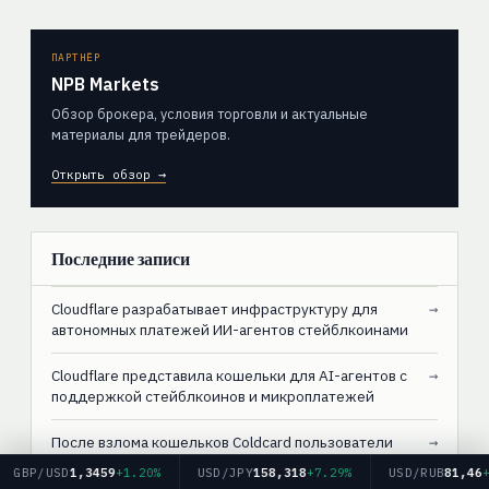
ПАРТНЁР
NPB Markets
Обзор брокера, условия торговли и актуальные
материалы для трейдеров.
Открыть обзор →
Последние записи
Cloudflare разрабатывает инфраструктуру для
→
автономных платежей ИИ-агентов стейблкоинами
Cloudflare представила кошельки для AI-агентов с
→
поддержкой стейблкоинов и микроплатежей
После взлома кошельков Coldcard пользователи
→
перевели $9 млрд в биткоинах на биржи и новые
P/USD
1,3459
+1.20%
USD/JPY
158,318
+7.29%
USD/RUB
81,46
+1.8
адреса