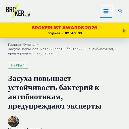
Перейти
Пои
к
содержимому
BROKERLIST AWARDS 2026
55 дней
02
40
32
Главная
/
Журнал
/
Засуха повышает устойчивость бактерий к антибиотикам,
предупреждают эксперты
ЖУРНАЛ
Засуха повышает
устойчивость бактерий к
антибиотикам,
предупреждают эксперты