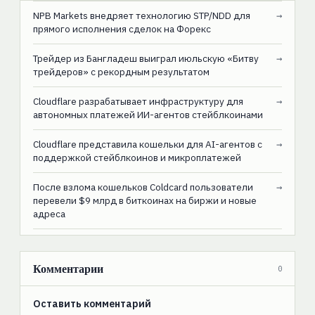
NPB Markets внедряет технологию STP/NDD для
→
прямого исполнения сделок на Форекс
Трейдер из Бангладеш выиграл июльскую «Битву
→
трейдеров» с рекордным результатом
Cloudflare разрабатывает инфраструктуру для
→
автономных платежей ИИ-агентов стейблкоинами
Cloudflare представила кошельки для AI-агентов с
→
поддержкой стейблкоинов и микроплатежей
После взлома кошельков Coldcard пользователи
→
перевели $9 млрд в биткоинах на биржи и новые
адреса
Комментарии
0
Оставить комментарий