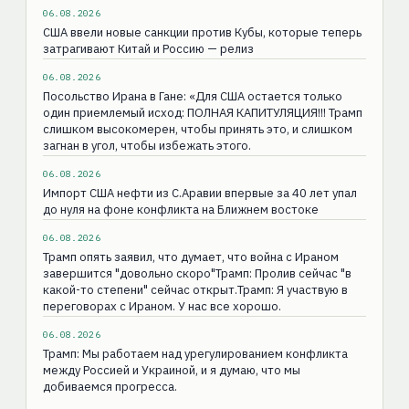
06.08.2026
США ввели новые санкции против Кубы, которые теперь
затрагивают Китай и Россию — релиз
06.08.2026
Посольство Ирана в Гане: «Для США остаeтся только
один приемлемый исход: ПОЛНАЯ КАПИТУЛЯЦИЯ!!! Трамп
слишком высокомерен, чтобы принять это, и слишком
загнан в угол, чтобы избежать этого.
06.08.2026
Импорт США нефти из С.Аравии впервые за 40 лет упал
до нуля на фоне конфликта на Ближнем востоке
06.08.2026
Трамп опять заявил, что думает, что война с Ираном
завершится "довольно скоро"Трамп: Пролив сейчас "в
какой-то степени" сейчас открыт.Трамп: Я участвую в
переговорах с Ираном. У нас все хорошо.
06.08.2026
Трамп: Мы работаем над урегулированием конфликта
между Россией и Украиной, и я думаю, что мы
добиваемся прогресса.