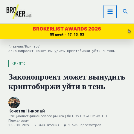
Перейти
Пои
к
содержимому
BROKERLIST AWARDS 2026
55 дней
17
13
53
Главная
/
Крипто
/
Законопроект может вынудить криптобиржи уйти в тень
КРИПТО
Законопроект может вынудить
криптобиржи уйти в тень
Кочетов Николай
Специалист финансового рынка | ФГБОУ ВО «РЭУ им. Г.В.
Плеханова»
05.04.2026
· 2 мин чтения
· ◉ 1 545 просмотров