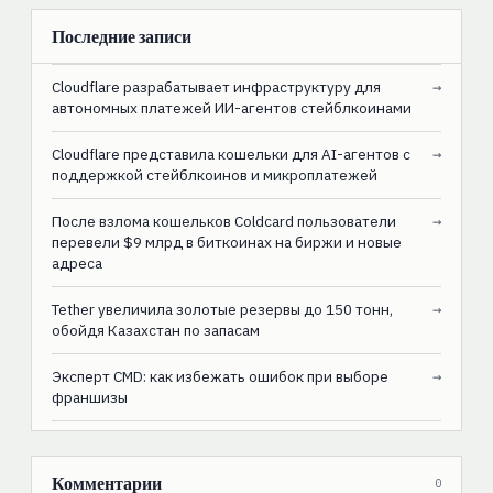
Последние записи
Cloudflare разрабатывает инфраструктуру для
→
автономных платежей ИИ-агентов стейблкоинами
Cloudflare представила кошельки для AI-агентов с
→
поддержкой стейблкоинов и микроплатежей
После взлома кошельков Coldcard пользователи
→
перевели $9 млрд в биткоинах на биржи и новые
адреса
Tether увеличила золотые резервы до 150 тонн,
→
обойдя Казахстан по запасам
Эксперт CMD: как избежать ошибок при выборе
→
франшизы
Комментарии
0