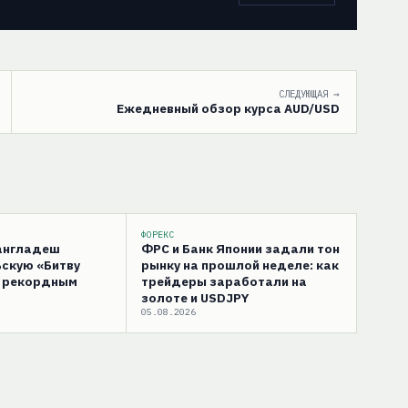
СЛЕДУЮЩАЯ →
Ежедневный обзор курса AUD/USD
ФОРЕКС
Бангладеш
ФРС и Банк Японии задали тон
скую «Битву
рынку на прошлой неделе: как
с рекордным
трейдеры заработали на
золоте и USDJPY
05.08.2026