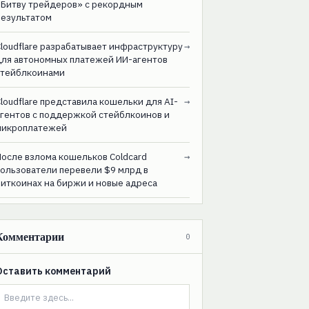
«Битву трейдеров» с рекордным
результатом
loudflare разрабатывает инфраструктуру
→
для автономных платежей ИИ-агентов
стейблкоинами
loudflare представила кошельки для AI-
→
агентов с поддержкой стейблкоинов и
микроплатежей
После взлома кошельков Coldcard
→
пользователи перевели $9 млрд в
биткоинах на биржи и новые адреса
Комментарии
0
Оставить комментарий