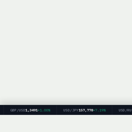
GBP/USD
1,3491
+1.00%
USD/JPY
157,778
+7.19%
USD/RUB
81