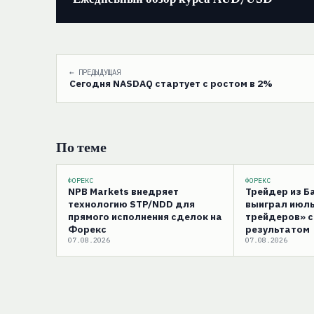
← ПРЕДЫДУЩАЯ
Сегодня NASDAQ стартует с ростом в 2%
По теме
ФОРЕКС
ФОРЕКС
NPB Markets внедряет
Трейдер из 
технологию STP/NDD для
выиграл июль
прямого исполнения сделок на
трейдеров» 
Форекс
результатом
07.08.2026
07.08.2026