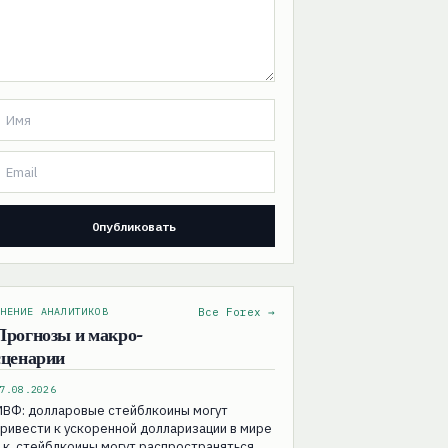
НЕНИЕ АНАЛИТИКОВ
Все Forex →
Прогнозы и макро-
сценарии
7.08.2026
МВФ: долларовые стейблкоины могут
ривести к ускоренной долларизации в мире
.к. стейблкоины могут распространяться