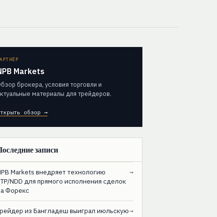
АРТНЁР
NPB Markets
бзор брокера, условия торговли и
ктуальные материалы для трейдеров.
ткрыть обзор →
Последние записи
NPB Markets внедряет технологию
→
STP/NDD для прямого исполнения сделок
на Форекс
Трейдер из Бангладеш выиграл июльскую
→