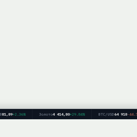
,89
+2.36%
Золото
4 414,80
+29.84%
BTC/USD
64 918
-44.75%