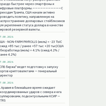
гораздо быстрее через смартфоны и
цифровые платформы.———————————С
риходам Трампа, США начали активно
роводить политику, направленную на
распространение долларовых стейблкоинов
ля укрепления статуса доллара в качестве
мировой резервной валюты.
7.08.2026
ША - NON-FARM PAYROLLS (июль) = -23 ТЫС
ожид +85 тыс / ранее +57 тыс +20 тыс)США
 безработица (июль) = 4.1% (ожид 4.2% /
анее 4.2%)
7.08.2026
СПБ биржа" ведет подготовку к запуску
торгов криптовалютами — генеральный
директор
7.08.2026
С.Аравия в ближайшее время ожидает
координированных ударов с севера и юга
группировками, подконтрольными КСИР —
RTRS