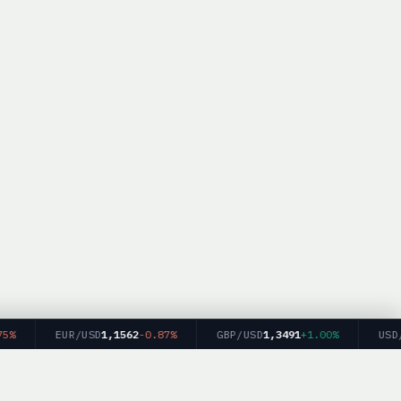
EUR/USD
1,1562
-0.87%
GBP/USD
1,3491
+1.00%
USD/JP