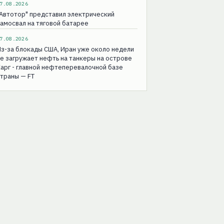
7.08.2026
Автотор" представил электрический
амосвал на тяговой батарее
7.08.2026
з-за блокады США, Иран уже около недели
е загружает нефть на танкеры на острове
арг - главной нефтеперевалочной базе
траны — FT