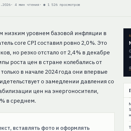
2.2026
· 4 мин чтения
· ◉ 1 526 просмотров
м низким уровнем базовой инфляции в
П
ель core CPI составил ровно 2,0 %. Это
О
ов, но резко отстало от 2,4 % в декабре
а
мпы роста цен в стране колебались от
О
о только в начале 2024 года они впервые
свидетельствует о замедлении давления со
абилизации цен на энергоносители,
 % в среднем.
текст, вставлять фото и оформлять