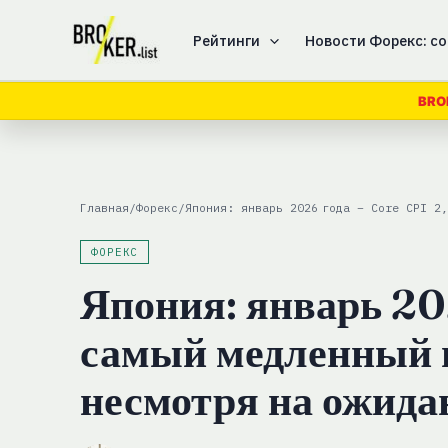
Перейти
к
Рейтинги
Новости Форекс: со
содержимому
BRO
Главная
/
Форекс
/
Япония: январь 2026 года – Core CPI 2,
ФОРЕКС
Япония: январь 202
самый медленный п
несмотря на ожида