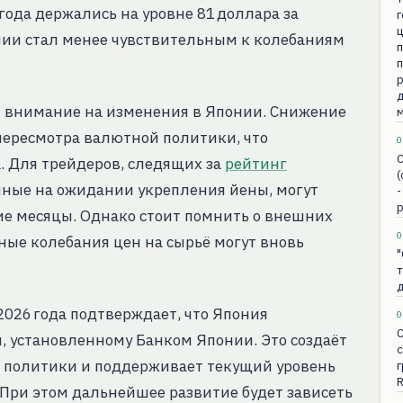
года держались на уровне 81 доллара за
понии стал менее чувствительным к колебаниям
п
п
д
 внимание на изменения в Японии. Снижение
пересмотра валютной политики, что
0
С
. Для трейдеров, следящих за
рейтинг
(
ванные на ожидании укрепления йены, могут
-
р
е месяцы. Однако стоит помнить о внешних
0
ные колебания цен на сырьё могут вновь
"
 2026 года подтверждает, что Япония
0
 установленному Банком Японии. Это создаёт
с
й политики и поддерживает текущий уровень
 При этом дальнейшее развитие будет зависеть