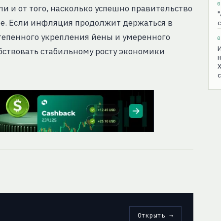
0
и и от того, насколько успешно правительство
"
ке. Если инфляция продолжит держаться в
с
тепенного укрепления йены и умеренного
0
И
собствовать стабильному росту экономики
н
Х
с
Открыть →