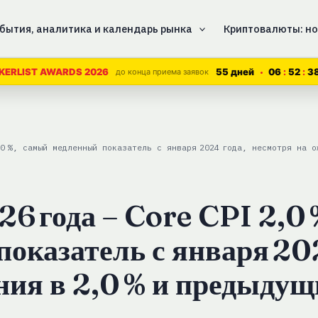
бытия, аналитика и календарь рынка
Криптовалюты: но
55 дней
06
52
3
KERLIST AWARDS 2026
до конца приема заявок
0 %, самый медленный показатель с января 2024 года, несмотря на о
6 года – Core CPI 2,0 
оказатель с января 202
ния в 2,0 % и предыдущ