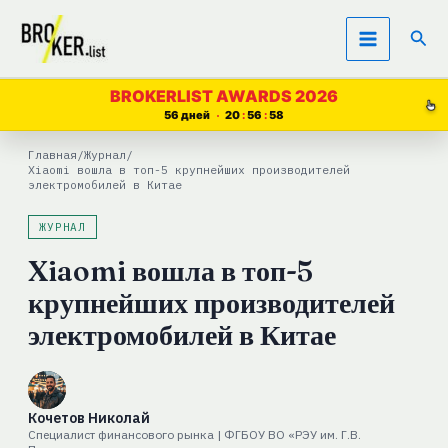
Перейти
Пои
к
содержимому
BROKERLIST AWARDS 2026
56 дней
20
56
57
Главная
/
Журнал
/
Xiaomi вошла в топ-5 крупнейших производителей
электромобилей в Китае
ЖУРНАЛ
Xiaomi вошла в топ-5
крупнейших производителей
электромобилей в Китае
Кочетов Николай
Специалист финансового рынка | ФГБОУ ВО «РЭУ им. Г.В.