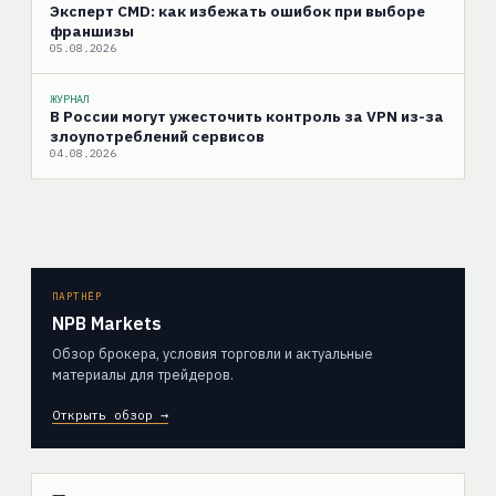
Эксперт CMD: как избежать ошибок при выборе
франшизы
05.08.2026
ЖУРНАЛ
В России могут ужесточить контроль за VPN из-за
злоупотреблений сервисов
04.08.2026
ПАРТНЁР
NPB Markets
Обзор брокера, условия торговли и актуальные
материалы для трейдеров.
Открыть обзор →