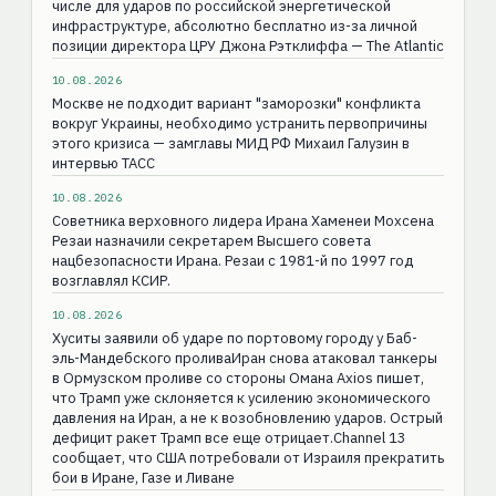
числе для ударов по российской энергетической
инфраструктуре, абсолютно бесплатно из-за личной
позиции директора ЦРУ Джона Рэтклиффа — The Atlantic
10.08.2026
Москве не подходит вариант "заморозки" конфликта
вокруг Украины, необходимо устранить первопричины
этого кризиса — замглавы МИД РФ Михаил Галузин в
интервью ТАСС
10.08.2026
Советника верховного лидера Ирана Хаменеи Мохсена
Резаи назначили секретарем Высшего совета
нацбезопасности Ирана. Резаи с 1981-й по 1997 год
возглавлял КСИР.
10.08.2026
Хуситы заявили об ударе по портовому городу у Баб-
эль-Мандебского проливаИран снова атаковал танкеры
в Ормузском проливе со стороны Омана Axios пишет,
что Трамп уже склоняется к усилению экономического
давления на Иран, а не к возобновлению ударов. Острый
дефицит ракет Трамп все еще отрицает.Channel 13
сообщает, что США потребовали от Израиля прекратить
бои в Иране, Газе и Ливане