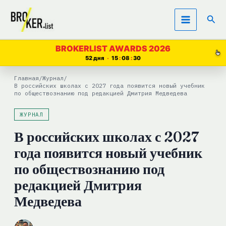
Перейти
Пои
к
содержимому
BROKERLIST AWARDS 2026
52 дня
15
08
29
Главная
/
Журнал
/
В российских школах с 2027 года появится новый учебник
по обществознанию под редакцией Дмитрия Медведева
ЖУРНАЛ
В российских школах с 2027
года появится новый учебник
по обществознанию под
редакцией Дмитрия
Медведева