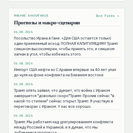
МНЕНИЕ АНАЛИТИКОВ
Все Forex →
Прогнозы и макро-сценарии
06.08.2026
Посольство Ирана в Гане: «Для США остаeтся только
один приемлемый исход: ПОЛНАЯ КАПИТУЛЯЦИЯ!!! Трамп
слишком высокомерен, чтобы принять это, и слишком
загнан в угол, чтобы избежать этого.
06.08.2026
Импорт США нефти из С.Аравии впервые за 40 лет упал
до нуля на фоне конфликта на Ближнем востоке
06.08.2026
Трамп опять заявил, что думает, что война с Ираном
завершится "довольно скоро"Трамп: Пролив сейчас "в
какой-то степени" сейчас открыт.Трамп: Я участвую в
переговорах с Ираном. У нас все хорошо.
06.08.2026
Трамп: Мы работаем над урегулированием конфликта
между Россией и Украиной, и я думаю, что мы
добиваемся прогресса.