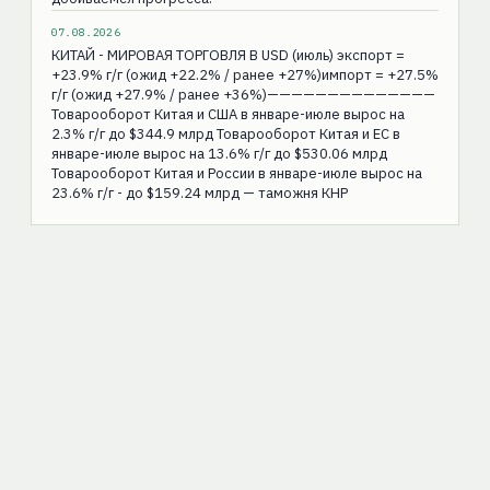
07.08.2026
КИТАЙ - МИРОВАЯ ТОРГОВЛЯ В USD (июль) экспорт =
+23.9% г/г (ожид +22.2% / ранее +27%)импорт = +27.5%
г/г (ожид +27.9% / ранее +36%)——————————————
Товарооборот Китая и США в январе-июле вырос на
2.3% г/г до $344.9 млрд Товарооборот Китая и ЕС в
январе-июле вырос на 13.6% г/г до $530.06 млрд
Товарооборот Китая и России в январе-июле вырос на
23.6% г/г - до $159.24 млрд — таможня КНР