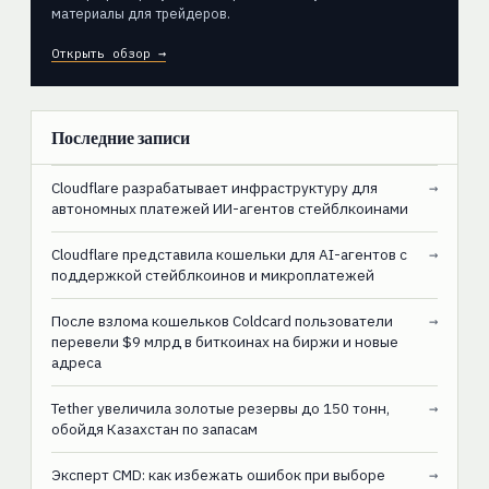
материалы для трейдеров.
Открыть обзор →
Последние записи
Cloudflare разрабатывает инфраструктуру для
→
автономных платежей ИИ-агентов стейблкоинами
Cloudflare представила кошельки для AI-агентов с
→
поддержкой стейблкоинов и микроплатежей
После взлома кошельков Coldcard пользователи
→
перевели $9 млрд в биткоинах на биржи и новые
адреса
Tether увеличила золотые резервы до 150 тонн,
→
обойдя Казахстан по запасам
Эксперт CMD: как избежать ошибок при выборе
→