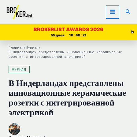
Перейти
Пои
к
содержимому
BROKERLIST AWARDS 2026
55 дней
16
48
21
Главная
/
Журнал
/
В Нидерландах представлены инновационные керамические
розетки с интегрированной электрикой
ЖУРНАЛ
В Нидерландах представлены
инновационные керамические
розетки с интегрированной
электрикой