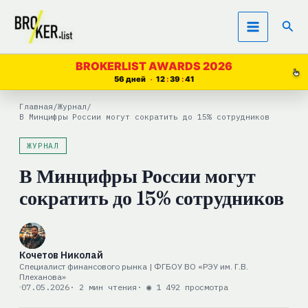
Перейти
Пои
к
содержимому
BROKERLIST AWARDS 2026
56 дней
12
39
41
Главная
/
Журнал
/
В Минцифры России могут сократить до 15% сотрудников
ЖУРНАЛ
В Минцифры России могут
сократить до 15% сотрудников
Кочетов Николай
Специалист финансового рынка | ФГБОУ ВО «РЭУ им. Г.В.
Плеханова»
07.05.2026
· 2 мин чтения
· ◉ 1 492 просмотра