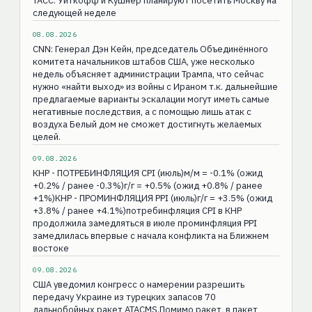
ТАСС: Уиткофф и Кушнер планируют посетить Москву на
следующей неделе
08.08.2026
CNN: Генерал Дэн Кейн, председатель Объединённого
комитета начальников штабов США, уже несколько
недель объясняет администрации Трампа, что сейчас
нужно «найти выход» из войны с Ираном т.к. дальнейшие
предлагаемые варианты эскалации могут иметь самые
негативные последствия, а с помощью лишь атак с
воздуха Белый дом не сможет достигнуть желаемых
целей.
09.08.2026
КНР - ПОТРЕБИНФЛЯЦИЯ CPI (июль)м/м = -0.1% (ожид
+0.2% / ранее -0.3%)г/г = +0.5% (ожид +0.8% / ранее
+1%)КНР - ПРОМИНФЛЯЦИЯ РPI (июль)г/г = +3.5% (ожид
+3.8% / ранее +4.1%)потребинфляция CPI в КНР
продолжила замедляться в июле проминфляция PPI
замедлилась впервые с начала конфликта на Ближнем
востоке
09.08.2026
США уведомил конгресс о намерении разрешить
передачу Украине из турецких запасов 70
дальнобойных ракет ATACMS.Помимо ракет, в пакет