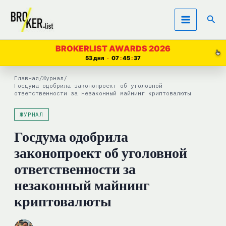
Перейти
Пои
к
содержимому
BROKERLIST AWARDS 2026
53 дня
07
45
36
Главная
/
Журнал
/
Госдума одобрила законопроект об уголовной
ответственности за незаконный майнинг криптовалюты
ЖУРНАЛ
Госдума одобрила
законопроект об уголовной
ответственности за
незаконный майнинг
криптовалюты