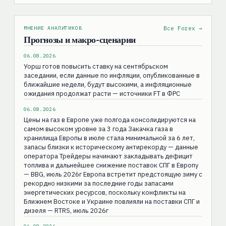
МНЕНИЕ АНАЛИТИКОВ
Все Forex →
Прогнозы и макро-сценарии
06.08.2026
Уорш готов повысить ставку на сентябрьском
заседании, если данные по инфляции, опубликованные в
ближайшие недели, будут высокими, а инфляционные
ожидания продолжат расти — источники FT в ФРС
06.08.2026
Цены на газ в Европе уже полгода консолидируются на
самом высоком уровне за 3 года Закачка газа в
хранилища Европы в июле стала минимальной за 6 лет,
запасы близки к историческому антирекорду — данные
оператора Трейдеры начинают закладывать дефицит
топлива и дальнейшее снижение поставок СПГ в Европу
— BBG, июль 2026г Европа встретит предстоящую зиму с
рекордно низкими за последние годы запасами
энергетических ресурсов, поскольку конфликты на
Ближнем Востоке и Украине повлияли на поставки СПГ и
дизеля — RTRS, июль 2026г