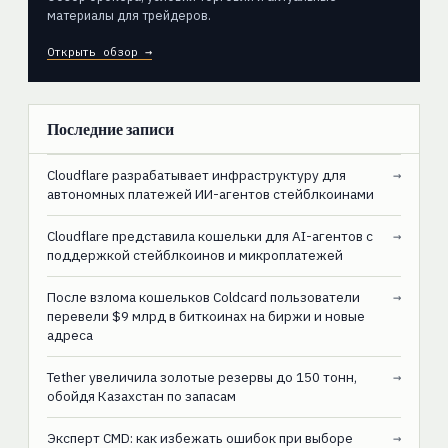
материалы для трейдеров.
Открыть обзор →
Последние записи
Cloudflare разрабатывает инфраструктуру для
→
автономных платежей ИИ-агентов стейблкоинами
Cloudflare представила кошельки для AI-агентов с
→
поддержкой стейблкоинов и микроплатежей
После взлома кошельков Coldcard пользователи
→
перевели $9 млрд в биткоинах на биржи и новые
адреса
Tether увеличила золотые резервы до 150 тонн,
→
обойдя Казахстан по запасам
Эксперт CMD: как избежать ошибок при выборе
→