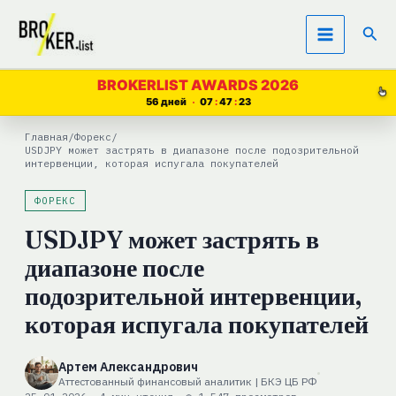
Перейти
Пои
к
содержимому
BROKERLIST AWARDS 2026
56 дней
07
47
22
Главная
/
Форекс
/
USDJPY может застрять в диапазоне после подозрительной
интервенции, которая испугала покупателей
ФОРЕКС
USDJPY может застрять в
диапазоне после
подозрительной интервенции,
которая испугала покупателей
Артем Александрович
Аттестованный финансовый аналитик | БКЭ ЦБ РФ