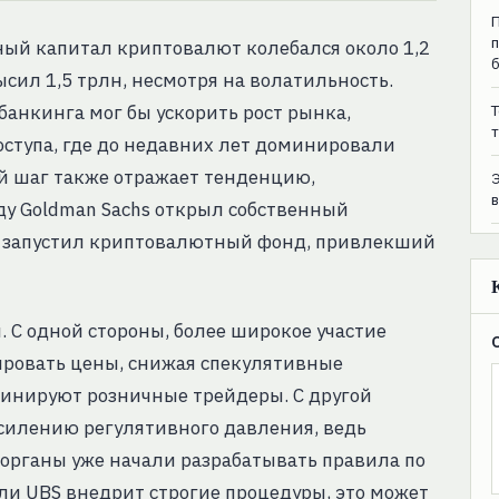
ный капитал криптовалют колебался около 1,2
ысил 1,5 трлн, несмотря на волатильность.
банкинга мог бы ускорить рост рынка,
T
т
оступа, где до недавних лет доминировали
 шаг также отражает тенденцию,
ду Goldman Sachs открыл собственный
n запустил криптовалютный фонд, привлекший
 С одной стороны, более широкое участие
ировать цены, снижая спекулятивные
минируют розничные трейдеры. С другой
усилению регулятивного давления, ведь
рганы уже начали разрабатывать правила по
и UBS внедрит строгие процедуры, это может