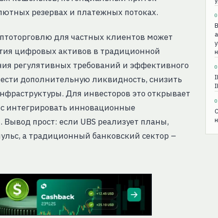
алютных резервах и платежных потоках.
0
В
а
иптоторговлю для частных клиентов может
у
ятия цифровых активов в традиционной
н
ния регулятивных требований и эффективного
0
I
нести дополнительную ликвидность, снизить
I
нфраструктуры. Для инвесторов это открывает
0
нс интегрировать инновационные
С
н
 Вывод прост: если UBS реализует планы,
ульс, а традиционный банковский сектор –