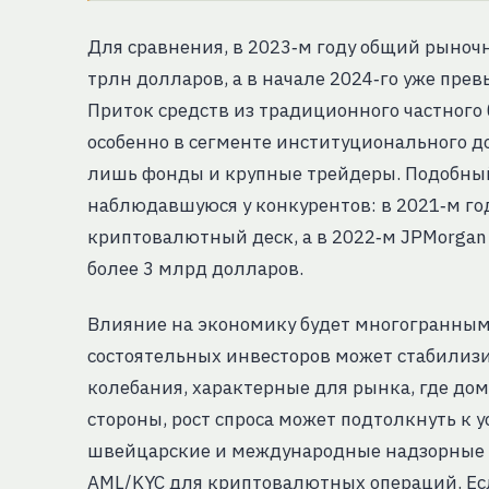
Для сравнения, в 2023‑м году общий рыноч
трлн долларов, а в начале 2024‑го уже прев
Приток средств из традиционного частного 
особенно в сегменте институционального д
лишь фонды и крупные трейдеры. Подобный
наблюдавшуюся у конкурентов: в 2021‑м го
криптовалютный деск, а в 2022‑м JPMorga
более 3 млрд долларов.
Влияние на экономику будет многогранным.
состоятельных инвесторов может стабилиз
колебания, характерные для рынка, где до
стороны, рост спроса может подтолкнуть к 
швейцарские и международные надзорные о
AML/KYC для криптовалютных операций. Есл