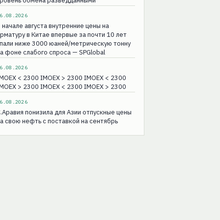
уровень обмена разведданными
6.08.2026
 начале августа внутренние цены на
рматуру в Китае впервые за почти 10 лет
пали ниже 3000 юаней/метрическую тонну
а фоне слабого спроса — SPGlobal
6.08.2026
MOEX < 2300 IMOEX > 2300 IMOEX < 2300
MOEX > 2300 IMOEX < 2300 IMOEX > 2300
6.08.2026
.Аравия понизила для Азии отпускные цены
а свою нефть с поставкой на сентябрь