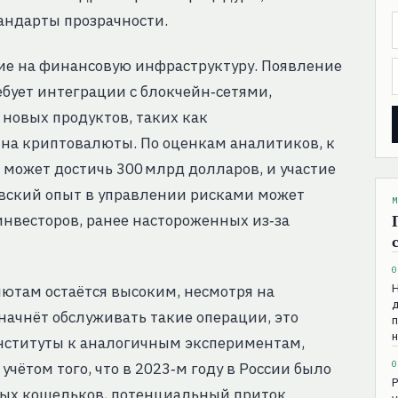
тандарты прозрачности.
ие на финансовую инфраструктуру. Появление
ебует интеграции с блокчейн‑сетями,
 новых продуктов, таких как
а криптовалюты. По оценкам аналитиков, к
 может достичь 300 млрд долларов, и участие
ковский опыт в управлении рисками может
М
инвесторов, ранее настороженных из‑за
0
лютам остаётся высоким, несмотря на
д
начнёт обслуживать такие операции, это
п
нституты к аналогичным экспериментам,
0
 учётом того, что в 2023‑м году в России было
P
ных кошельков, потенциальный приток