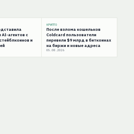
КРИПТО
редставила
После взлома кошельков
 AI-агентов с
Coldcard пользователи
стейблкоинов и
перевели $9 млрд в биткоинах
ей
на биржи и новые адреса
05.08.2026