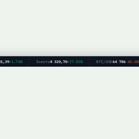
39
+1.74%
Золото
4 320,70
+27.83%
BTC/USD
64 786
-43.68%
Главная
Рейтинг брокеров
Форекс
Крипто
Блог
info — информационный ресурс. Мы не оказываем финансовых услуг и не дае
рекомендаций. Торговля на финансовых рынках связана с рисками.
работка персональных данных
|
Для партнёров:
mail@brokerlist.info
|
© 2025 Bro