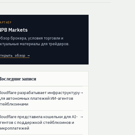
АРТНЁР
NPB Markets
бзор брокера, условия торговли и
ктуальные материалы для трейдеров.
ткрыть обзор →
Последние записи
loudflare разрабатывает инфраструктуру
→
для автономных платежей ИИ-агентов
стейблкоинами
loudflare представила кошельки для AI-
→
агентов с поддержкой стейблкоинов и
микроплатежей