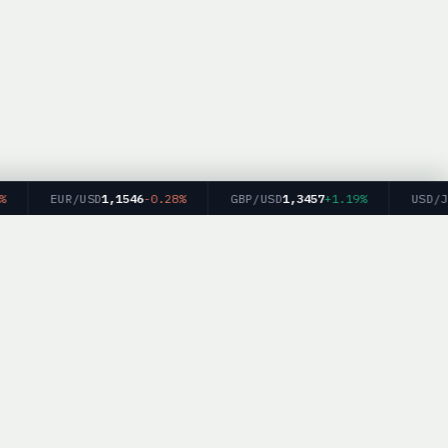
EUR/USD
1,1546
-0.28%
GBP/USD
1,3457
+1.19%
USD/JPY
м финансовых
kerList.info — Все права защищены.