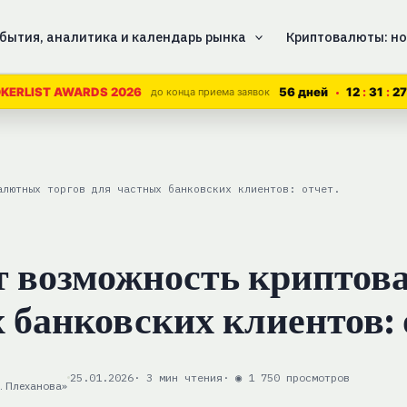
бытия, аналитика и календарь рынка
Криптовалюты: но
56 дней
12
31
26
KERLIST AWARDS 2026
до конца приема заявок
алютных торгов для частных банковских клиентов: отчет.
т возможность крипто
 банковских клиентов: 
25.01.2026
· 3 мин чтения
· ◉ 1 750 просмотров
. Плеханова»