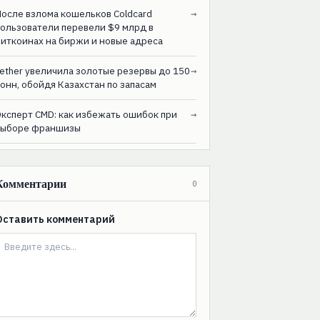
После взлома кошельков Coldcard
→
пользователи перевели $9 млрд в
биткоинах на биржи и новые адреса
ether увеличила золотые резервы до 150
→
онн, обойдя Казахстан по запасам
Эксперт CMD: как избежать ошибок при
→
выборе франшизы
Комментарии
0
Оставить комментарий