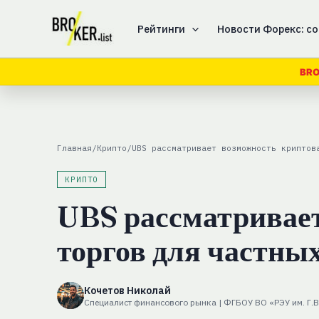
Перейти
к
Рейтинги
Новости Форекс: со
содержимому
BRO
Главная
/
Крипто
/
UBS рассматривает возможность криптов
КРИПТО
UBS рассматривае
торгов для частных
Кочетов Николай
Специалист финансового рынка | ФГБОУ ВО «РЭУ им. Г.В