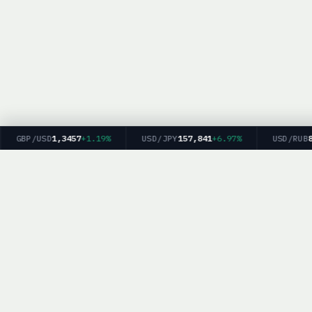
GBP/USD
1,3457
+1.19%
USD/JPY
157,841
+6.97%
USD/RUB
81,
BrokerList.
Политика конфиденциальности
|
Об