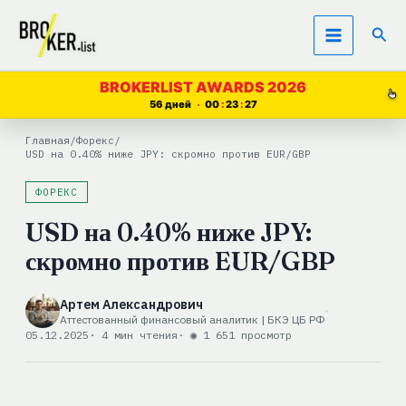
Перейти
Пои
к
содержимому
BROKERLIST AWARDS 2026
56 дней
00
23
27
Главная
/
Форекс
/
USD на 0.40% ниже JPY: скромно против EUR/GBP
ФОРЕКС
USD на 0.40% ниже JPY:
скромно против EUR/GBP
Артем Александрович
Аттестованный финансовый аналитик | БКЭ ЦБ РФ
05.12.2025
· 4 мин чтения
· ◉ 1 651 просмотр