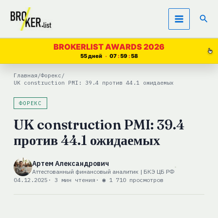
Перейти
Пои
к
содержимому
BROKERLIST AWARDS 2026
55 дней
07
59
57
Главная
/
Форекс
/
UK construction PMI: 39.4 против 44.1 ожидаемых
ФОРЕКС
UK construction PMI: 39.4
против 44.1 ожидаемых
Артем Александрович
Аттестованный финансовый аналитик | БКЭ ЦБ РФ
04.12.2025
· 3 мин чтения
· ◉ 1 710 просмотров