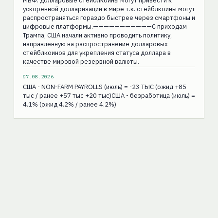
МВФ: долларовые стейблкоины могут привести к
ускоренной долларизации в мире т.к. стейблкоины могут
распространяться гораздо быстрее через смартфоны и
цифровые платформы.———————————С приходам
Трампа, США начали активно проводить политику,
направленную на распространение долларовых
стейблкоинов для укрепления статуса доллара в
качестве мировой резервной валюты.
07.08.2026
США - NON-FARM PAYROLLS (июль) = -23 ТЫС (ожид +85
тыс / ранее +57 тыс +20 тыс)США - безработица (июль) =
4.1% (ожид 4.2% / ранее 4.2%)