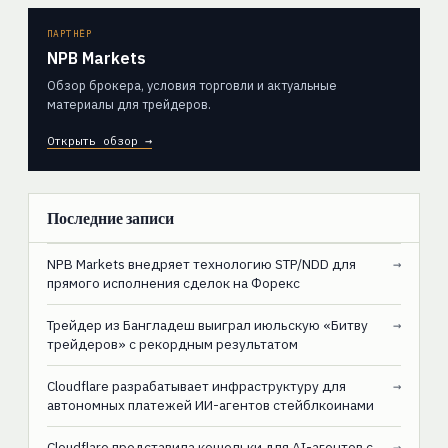
ПАРТНЁР
NPB Markets
Обзор брокера, условия торговли и актуальные
материалы для трейдеров.
Открыть обзор →
Последние записи
NPB Markets внедряет технологию STP/NDD для
→
прямого исполнения сделок на Форекс
Трейдер из Бангладеш выиграл июльскую «Битву
→
трейдеров» с рекордным результатом
Cloudflare разрабатывает инфраструктуру для
→
автономных платежей ИИ-агентов стейблкоинами
Cloudflare представила кошельки для AI-агентов с
→