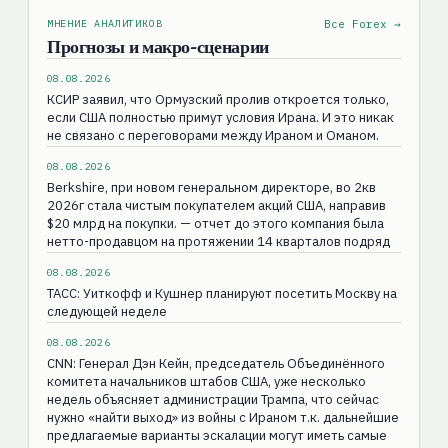
МНЕНИЕ АНАЛИТИКОВ
Все Forex →
Прогнозы и макро-сценарии
08.08.2026
КСИР заявил, что Ормузский пролив откроется только,
если США полностью примут условия Ирана. И это никак
не связано с переговорами между Ираном и Оманом.
08.08.2026
Berkshire, при новом генеральном директоре, во 2кв
2026г стала чистым покупателем акций США, направив
$20 млрд на покупки. — отчет до этого компания была
нетто-продавцом на протяжении 14 кварталов подряд
08.08.2026
ТАСС: Уиткофф и Кушнер планируют посетить Москву на
следующей неделе
08.08.2026
CNN: Генерал Дэн Кейн, председатель Объединённого
комитета начальников штабов США, уже несколько
недель объясняет администрации Трампа, что сейчас
нужно «найти выход» из войны с Ираном т.к. дальнейшие
предлагаемые варианты эскалации могут иметь самые