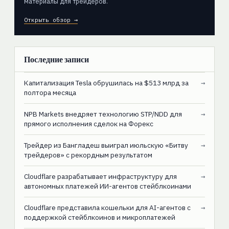
материалы для трейдеров.
Открыть обзор →
Последние записи
Капитализация Tesla обрушилась на $513 млрд за
→
полтора месяца
NPB Markets внедряет технологию STP/NDD для
→
прямого исполнения сделок на Форекс
Трейдер из Бангладеш выиграл июльскую «Битву
→
трейдеров» с рекордным результатом
Cloudflare разрабатывает инфраструктуру для
→
автономных платежей ИИ-агентов стейблкоинами
Cloudflare представила кошельки для AI-агентов с
→
поддержкой стейблкоинов и микроплатежей