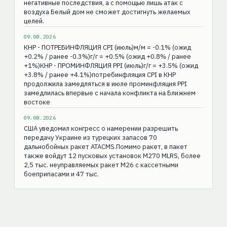
негативные последствия, а с помощью лишь атак с
воздуха Белый дом не сможет достигнуть желаемых
целей.
09.08.2026
КНР - ПОТРЕБИНФЛЯЦИЯ CPI (июль)м/м = -0.1% (ожид
+0.2% / ранее -0.3%)г/г = +0.5% (ожид +0.8% / ранее
+1%)КНР - ПРОМИНФЛЯЦИЯ РPI (июль)г/г = +3.5% (ожид
+3.8% / ранее +4.1%)потребинфляция CPI в КНР
продолжила замедляться в июле проминфляция PPI
замедлилась впервые с начала конфликта на Ближнем
востоке
09.08.2026
США уведомил конгресс о намерении разрешить
передачу Украине из турецких запасов 70
дальнобойных ракет ATACMS.Помимо ракет, в пакет
также войдут 12 пусковых установок M270 MLRS, более
2,5 тыс. неуправляемых ракет M26 с кассетными
боеприпасами и 47 тыс.