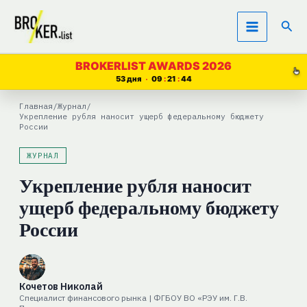
Перейти
Пои
к
содержимому
BROKERLIST AWARDS 2026
53 дня
09
21
43
Главная
/
Журнал
/
Укрепление рубля наносит ущерб федеральному бюджету
России
ЖУРНАЛ
Укрепление рубля наносит
ущерб федеральному бюджету
России
Кочетов Николай
Специалист финансового рынка | ФГБОУ ВО «РЭУ им. Г.В.