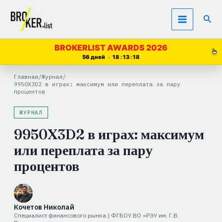
Перейти
Пои
к
содержимому
BROKERLIST AWARDS 2026
56 дней
18
13
18
Главная
/
Журнал
/
9950X3D2 в играх: максимум или переплата за пару
процентов
ЖУРНАЛ
9950X3D2 в играх: максимум
или переплата за пару
процентов
Кочетов Николай
Специалист финансового рынка | ФГБОУ ВО «РЭУ им. Г.В.