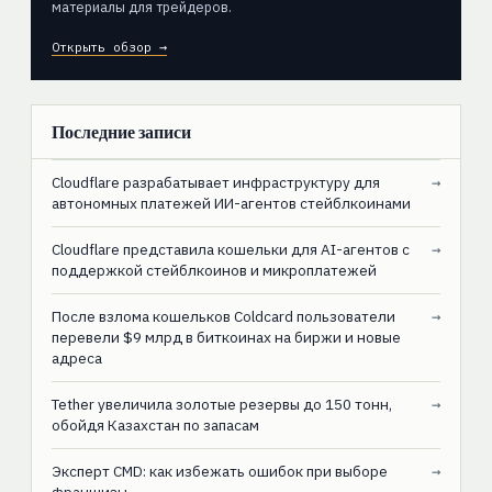
материалы для трейдеров.
Открыть обзор →
Последние записи
Cloudflare разрабатывает инфраструктуру для
→
автономных платежей ИИ-агентов стейблкоинами
Cloudflare представила кошельки для AI-агентов с
→
поддержкой стейблкоинов и микроплатежей
После взлома кошельков Coldcard пользователи
→
перевели $9 млрд в биткоинах на биржи и новые
адреса
Tether увеличила золотые резервы до 150 тонн,
→
обойдя Казахстан по запасам
Эксперт CMD: как избежать ошибок при выборе
→
франшизы