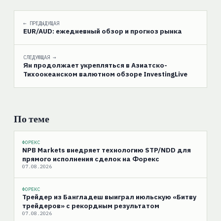
← ПРЕДЫДУЩАЯ
EUR/AUD: ежедневный обзор и прогноз рынка
СЛЕДУЮЩАЯ →
Ян продолжает укрепляться в Азиатско-
Тихоокеанском валютном обзоре InvestingLive
По теме
ФОРЕКС
NPB Markets внедряет технологию STP/NDD для
прямого исполнения сделок на Форекс
07.08.2026
ФОРЕКС
Трейдер из Бангладеш выиграл июльскую «Битву
трейдеров» с рекордным результатом
07.08.2026