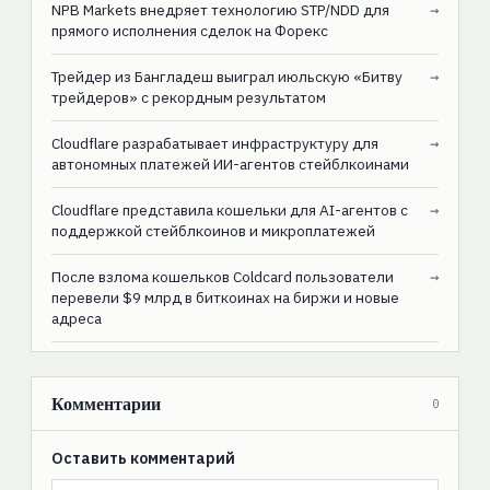
NPB Markets внедряет технологию STP/NDD для
→
прямого исполнения сделок на Форекс
Трейдер из Бангладеш выиграл июльскую «Битву
→
трейдеров» с рекордным результатом
Cloudflare разрабатывает инфраструктуру для
→
автономных платежей ИИ-агентов стейблкоинами
Cloudflare представила кошельки для AI-агентов с
→
поддержкой стейблкоинов и микроплатежей
После взлома кошельков Coldcard пользователи
→
перевели $9 млрд в биткоинах на биржи и новые
адреса
Комментарии
0
Оставить комментарий