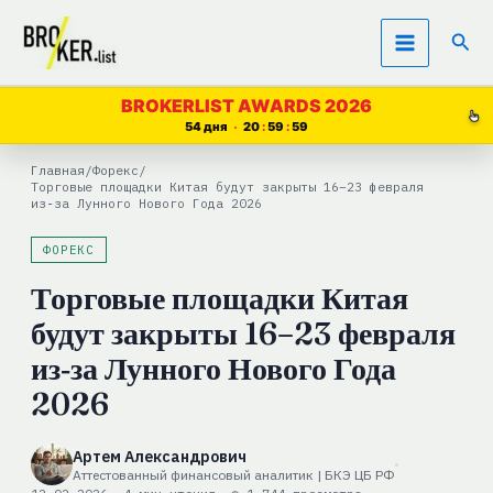
Перейти
Пои
к
содержимому
BROKERLIST AWARDS 2026
54 дня
20
59
58
Главная
/
Форекс
/
Торговые площадки Китая будут закрыты 16–23 февраля
из‑за Лунного Нового Года 2026
ФОРЕКС
Торговые площадки Китая
будут закрыты 16–23 февраля
из‑за Лунного Нового Года
2026
Артем Александрович
Аттестованный финансовый аналитик | БКЭ ЦБ РФ