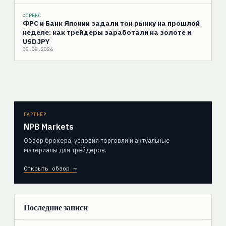
ФОРЕКС
ФРС и Банк Японии задали тон рынку на прошлой
неделе: как трейдеры заработали на золоте и
USDJPY
05.08.2026
ПАРТНЁР
NPB Markets
Обзор брокера, условия торговли и актуальные
материалы для трейдеров.
Открыть обзор →
Последние записи