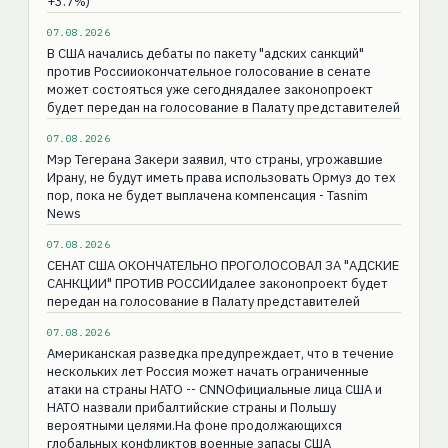
+3.7%)
07.08.2026
В США начались дебаты по пакету "адских санкций"
против Россииокончательное голосование в сенате
может состояться уже сегоднядалее законопроект
будет передан на голосование в Палату представителей
07.08.2026
Мэр Тегерана Закери заявил, что страны, угрожавшие
Ирану, не будут иметь права использовать Ормуз до тех
пор, пока не будет выплачена компенсация - Tasnim
News
07.08.2026
СЕНАТ США ОКОНЧАТЕЛЬНО ПРОГОЛОСОВАЛ ЗА "АДСКИЕ
САНКЦИИ" ПРОТИВ РОССИИдалее законопроект будет
передан на голосование в Палату представителей
07.08.2026
Американская разведка предупреждает, что в течение
нескольких лет Россия может начать ограниченные
атаки на страны НАТО -- CNNОфициальные лица США и
НАТО назвали прибалтийские страны и Польшу
вероятными целями.На фоне продолжающихся
глобальных конфликтов военные запасы США