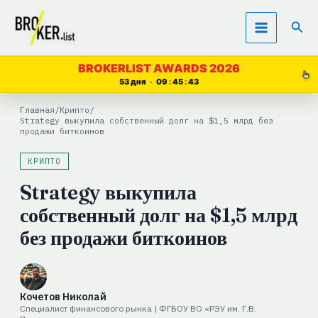
Перейти
Пои
к
содержимому
BROKERLIST AWARDS 2026
53 дня
09
45
42
Главная
/
Крипто
/
Strategy выкупила собственный долг на $1,5 млрд без
продажи биткоинов
КРИПТО
Strategy выкупила
собственный долг на $1,5 млрд
без продажи биткоинов
Кочетов Николай
Специалист финансового рынка | ФГБОУ ВО «РЭУ им. Г.В.