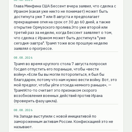
Глава Минфина США Бессент вчера заявил, что сделка с
Ираном (какая уже никто не понимает) может быть
достигнута уже 7 или 8 августа и предполагает
прекращение огня на срок от 30 до 60 дней, а также
открытие Ормузского пролива.Это уже второй или
третий раз за неделю, когда Бессент заявляет о том,
что сделка с Ираном может быть достигнута "уже
сегодня-завтра". Трамп тоже всю прошлую неделю
заявлял о прогрессе.
08.08.2026
Трамп во время круглого стола 7 августа попросил
Госдеп отпустить его пораньше, чтобы «вести
войну».«Если бы вы могли поторопиться, я был бы
благодарен, потому что нам нужно вести войну. Вот, это
мой предлог, чтобы уйти отсюда немного раньше», —
ТрампКто-то считает это признаком скорого
возобновления военных действий против Ирана
(проверить фазу цикла).
08.08.2026
На Западе выступили с новой инициативой по
замороженным активам России. Конфискацией это не
называют.